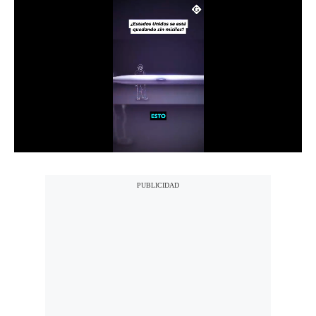
Notas Contratadas
Podcast
Gestión TV
Videos
Fotogalerías
gestion.pe
¿quiénes
Somos?
Términos
Y
Condiciones
Política
De
Privacidad