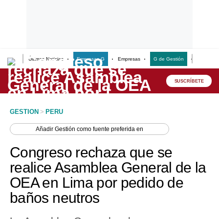
Últimas Noticias
Empresas G
Empresas
G de Gestión
Finanzas
Lo último
Peru Quiosco
SUSCRÍBETE
Portada
GESTION
>
PERU
Empresas
Añadir
Gestión
como fuente preferida en
Management & Empleo
Congreso rechaza que se
Economía
realice Asamblea General de la
OEA en Lima por pedido de
Mercados
baños neutros
Perú
Política