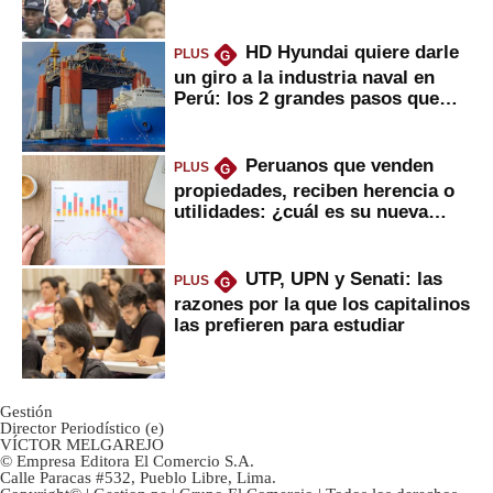
2022
HD Hyundai quiere darle
PLUS
G
un giro a la industria naval en
Perú: los 2 grandes pasos que
daría
Peruanos que venden
PLUS
G
propiedades, reciben herencia o
utilidades: ¿cuál es su nueva
inversión clave?
UTP, UPN y Senati: las
PLUS
G
razones por la que los capitalinos
las prefieren para estudiar
Gestión
Director Periodístico (e)
VÍCTOR MELGAREJO
© Empresa Editora El Comercio S.A.
Calle Paracas #532, Pueblo Libre, Lima.