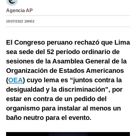
Moda
Agencia AP
Estilos
15/07/2022 10H02
Mundo
El Congreso peruano rechazó que Lima
EEUU
sea sede del 52 período ordinario de
México
sesiones de la Asamblea General de la
Organización de Estados Americanos
España
(
OEA
) cuyo lema es “juntos contra la
Internacional
desigualdad y la discriminación”, por
Tecnología
estar en contra de un pedido del
Club del Suscriptor
organismo para instalar al menos un
baño neutro para el evento.
Mix
G de Gestión