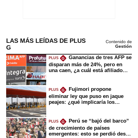
LAS MÁS LEÍDAS DE PLUS
Contenido de
G
Gestión
Ganancias de tres AFP se
PLUS
G
disparan más de 24%, pero en
una caen, ¿a cuál está afiliado
usted?
Fujimori propone
PLUS
G
eliminar ley que puso en jaque
peajes: ¿qué implicaría los
usuarios?
Perú se “bajó del barco”
PLUS
G
de crecimiento de países
emergentes: esto se perdió desde