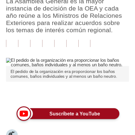
La Asamblea General es la mayor
instancia de decisión de la OEA y cada
Tu Dinero
año reúne a los Ministros de Relaciones
Exteriores para realizar acuerdos sobre
Finanzas Personales
los temas de interés común regional.
Inmobiliarias
Plus G
Opinión
El pedido de la organización era proporcionar los baños
Editorial
comunes, baños individuales y al menos un baño neutro.
Pregunta de hoy
Únete a nuestro canal
Blogs
Tendencias
Suscríbete a YouTube
Lujo
Viajes