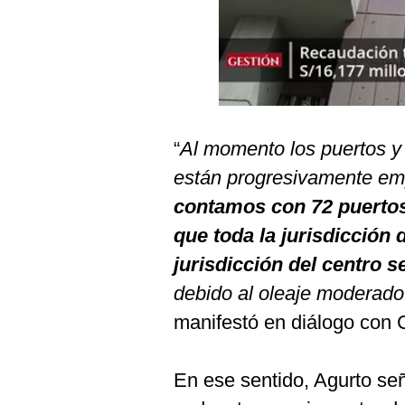
Podcast
Gestión TV
Videos
Fotogalerías
“
Al momento los puertos y c
están progresivamente em
gestion.pe
contamos con 72 puertos
¿quiénes
que toda la jurisdicción 
Somos?
jurisdicción del centro 
Términos
debido al oleaje moderado 
Y
Condiciones
manifestó en diálogo con 
Política
De
Privacidad
En ese sentido, Agurto señ
Politica