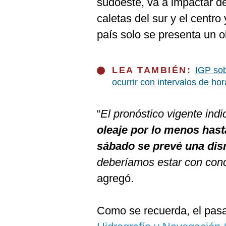
sudoeste, va a impactar de
De
Cookies
caletas del sur y el centro
Preguntas
país solo se presenta un ol
Frecuentes
LEA TAMBIÉN:
IGP sob
ocurrir con intervalos de hor
“
El pronóstico vigente ind
oleaje por lo menos hasta
sábado se prevé una di
deberíamos estar con con
agregó.
Como se recuerda, el pasa