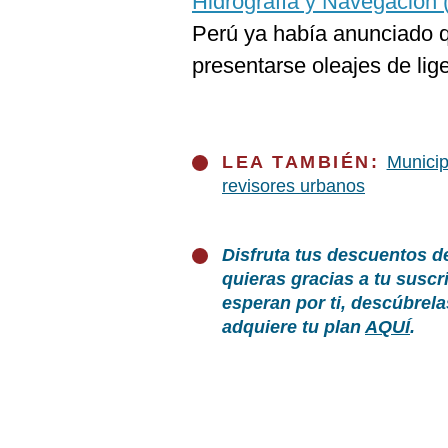
Hidrografía y Navegación
Perú ya había anunciado 
presentarse oleajes de lig
LEA TAMBIÉN:
Municip
revisores urbanos
Disfruta tus descuentos d
quieras gracias a tu susc
esperan por ti, descúbrel
adquiere tu plan
AQUÍ
.