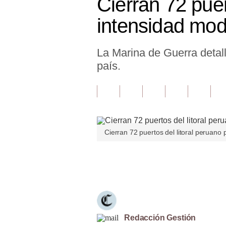
Cierran 72 puer
Finanzas Personales
intensidad mo
Inmobiliarias
La Marina de Guerra detall
Plus G
país.
Opinión
Editorial
Pregunta de hoy
Cierran 72 puertos del litoral peruano
Blogs
Tendencias
Únete a nuestro canal
Lujo
Viajes
Moda
Redacción Gestión