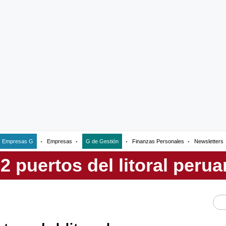
Empresas G
Empresas
G de Gestión
Finanzas Personales
Newsletters