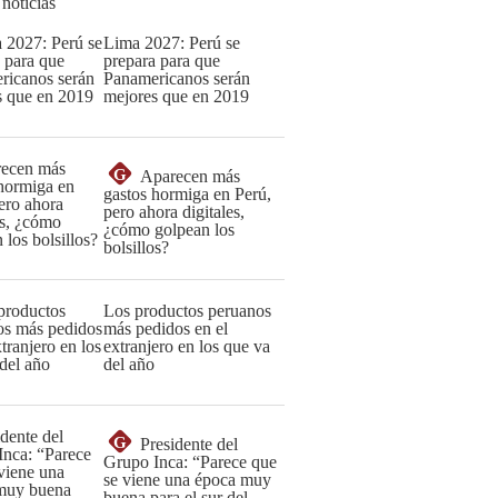
 noticias
Lima 2027: Perú se
prepara para que
Panamericanos serán
mejores que en 2019
G
Aparecen más
gastos hormiga en Perú,
pero ahora digitales,
¿cómo golpean los
bolsillos?
Los productos peruanos
más pedidos en el
extranjero en los que va
del año
G
Presidente del
Grupo Inca: “Parece que
se viene una época muy
buena para el sur del