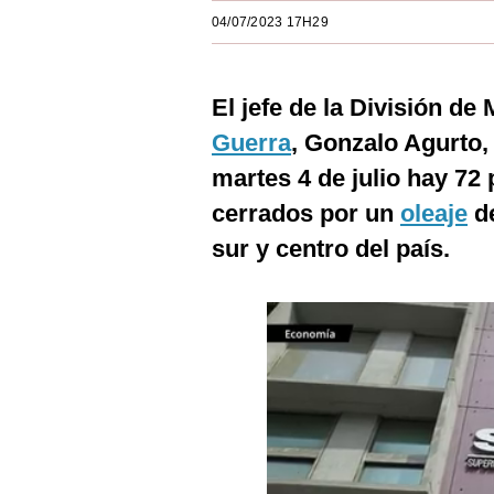
Estilos
04/07/2023 17H29
Mundo
El jefe de la División de
EEUU
Guerra
, Gonzalo Agurto,
México
martes 4 de julio hay 72 
España
cerrados por un
oleaje
de
Internacional
sur y centro del país.
Tecnología
Club del Suscriptor
Mix
G de Gestión
Notas Contratadas