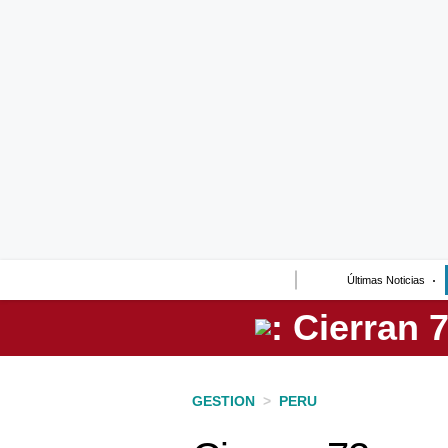
Lo último
Peru Quiosco
Portada
Empresas
Management & Empleo
Economía
Últimas Noticias
Mercados
Perú
Política
GESTION
>
PERU
Tu Dinero