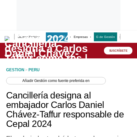
Últimas Noticias
Empresas G
Empresas
G de Gestión
Finanzas
Lo último
Peru Quiosco
SUSCRÍBETE
Portada
GESTION
>
PERU
Empresas
Añadir
Gestión
como fuente preferida en
Management & Empleo
Cancillería designa al
Economía
embajador Carlos Daniel
Chávez-Taffur responsable de
Mercados
Cepal 2024
Perú
Política