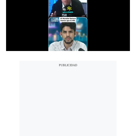
Notas Contratadas
Podcast
Gestión TV
Videos
Fotogalerías
gestion.pe
¿quiénes
Somos?
Términos
Y
Condiciones
Política
De
Privacidad