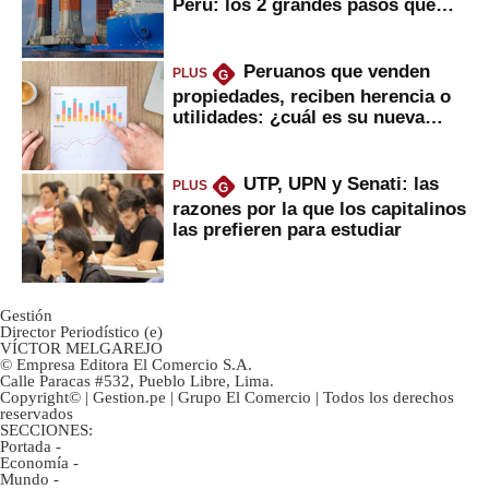
Perú: los 2 grandes pasos que
daría
Peruanos que venden
PLUS
G
propiedades, reciben herencia o
utilidades: ¿cuál es su nueva
inversión clave?
UTP, UPN y Senati: las
PLUS
G
razones por la que los capitalinos
las prefieren para estudiar
Gestión
Director Periodístico (e)
VÍCTOR MELGAREJO
© Empresa Editora El Comercio S.A.
Calle Paracas #532, Pueblo Libre, Lima.
Copyright© | Gestion.pe | Grupo El Comercio | Todos los derechos
reservados
SECCIONES:
Portada
-
Economía
-
Mundo
-