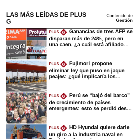
LAS MÁS LEÍDAS DE PLUS
Contenido de
G
Gestión
Ganancias de tres AFP se
PLUS
G
disparan más de 24%, pero en
una caen, ¿a cuál está afiliado
usted?
Fujimori propone
PLUS
G
eliminar ley que puso en jaque
peajes: ¿qué implicaría los
usuarios?
Perú se “bajó del barco”
PLUS
G
de crecimiento de países
emergentes: esto se perdió desde
2022
HD Hyundai quiere darle
PLUS
G
un giro a la industria naval en