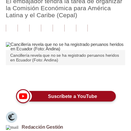
El embajador tendrá la tarea de organizar
la Comisión Económica para América
Tu Dinero
Latina y el Caribe (Cepal)
Finanzas Personales
Inmobiliarias
Plus G
Cancillería revela que no se ha registrado peruanos heridos
Opinión
en Ecuador (Foto: Andina)
Editorial
Únete a nuestro canal
Pregunta de hoy
Blogs
Suscríbete a YouTube
Tendencias
Lujo
Redacción Gestión
Viajes