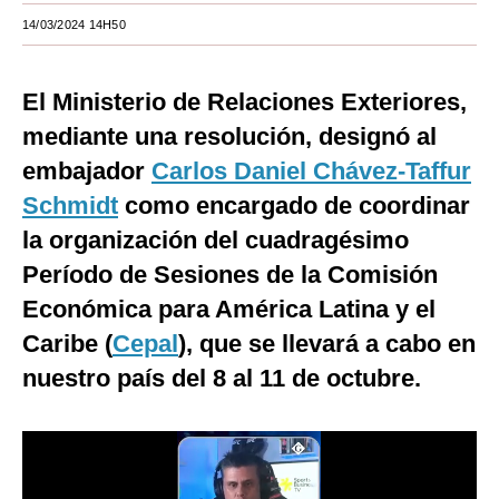
14/03/2024 14H50
Moda
Estilos
El Ministerio de Relaciones Exteriores,
Mundo
mediante una resolución, designó al
embajador
EEUU
Carlos Daniel Chávez-Taffur
Schmidt
como encargado de coordinar
México
la organización del cuadragésimo
España
Período de Sesiones de la Comisión
Internacional
Económica para América Latina y el
Caribe (
Cepal
), que se llevará a cabo en
Tecnología
nuestro país del 8 al 11 de octubre.
Club del Suscriptor
Mix
G de Gestión