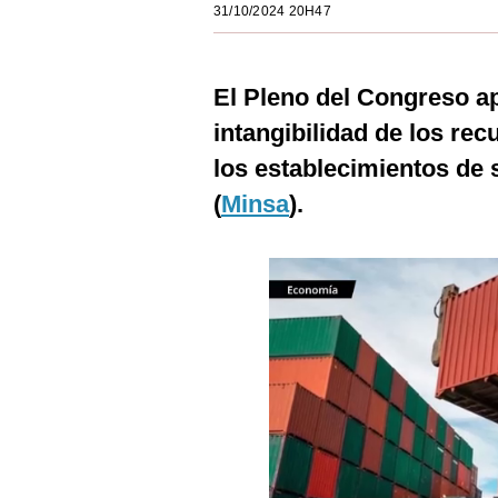
31/10/2024 20H47
Estilos
Mundo
El Pleno del Congreso ap
EEUU
intangibilidad de los re
México
los establecimientos de 
(
Minsa
).
España
Internacional
Tecnología
Club del Suscriptor
Mix
G de Gestión
Notas Contratadas