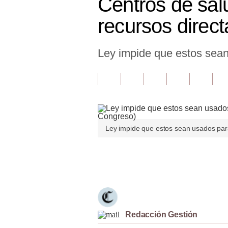
Centros de sal
Finanzas Personales
recursos direc
Inmobiliarias
Ley impide que estos sean
Plus G
Opinión
Editorial
Pregunta de hoy
Ley impide que estos sean usados para
Blogs
Tendencias
Únete a nuestro canal
Lujo
Viajes
Redacción Gestión
Moda