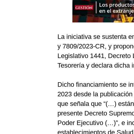
Podcast
Gestión TV
Videos
La iniciativa se sustenta 
Fotogalerías
y 7809/2023-CR, y propone
Legislativo 1441, Decreto 
Tesorería y declara dicha i
gestion.pe
¿quiénes
Somos?
Dicho financiamiento se i
Términos
2023 desde la publicació
Y
Condiciones
que señala que “(…) están
Política
presente Decreto Supremo:
De
Privacidad
Poder Ejecutivo (…)”, e in
Politica
establecimientos de Salud