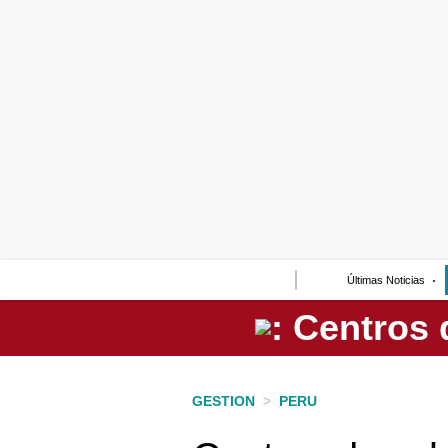
Lo último
Peru Quiosco
Portada
Empresas
Management & Empleo
Economía
Últimas Noticias
Mercados
Perú
Política
GESTION
>
PERU
Tu Dinero