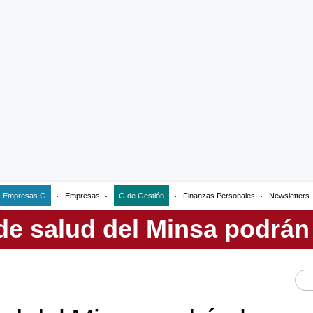
Empresas G
Empresas
G de Gestión
Finanzas Personales
Newsletters