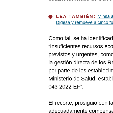
De
Cookies
Preguntas
LEA TAMBIÉN:
Minsa a
Frecuentes
Digesa y remueve a cinco fu
Como tal, se ha identific
“insuficientes recursos e
previstos y urgentes, com
la gestión directa de los
por parte de los estableci
Ministerio de Salud, esta
043-2022-EF”.
El recorte, prosiguió con l
adecuadamente compensad