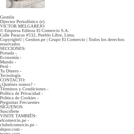
Gestión
Director Periodístico (e)
VÍCTOR MELGAREJO
© Empresa Editora El Comercio S.A.
Calle Paracas #532, Pueblo Libre, Lima.
Copyright© | Gestion.pe | Grupo El Comercio | Todos los derechos
reservados
SECCIONES:
Portada
-
Economía
-
Mundo
-
Perú
-
Tu Dinero
-
Tecnología
CONTACTO:
¿Quiénes somos?
-
Términos y Condiciones
-
Política de Privacidad
-
Politica de Cookies
-
Preguntas Frecuentes
SÍGUENOS:
Suscríbete
VISITE TAMBIÉN:
elcomercio.pe
-
clubelcomercio.pe
-
depor.com
-
trome.com
-