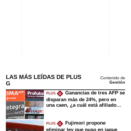
LAS MÁS LEÍDAS DE PLUS
Contenido de
G
Gestión
Ganancias de tres AFP se
PLUS
G
disparan más de 24%, pero en
una caen, ¿a cuál está afiliado
usted?
Fujimori propone
PLUS
G
eliminar ley que puso en jaque