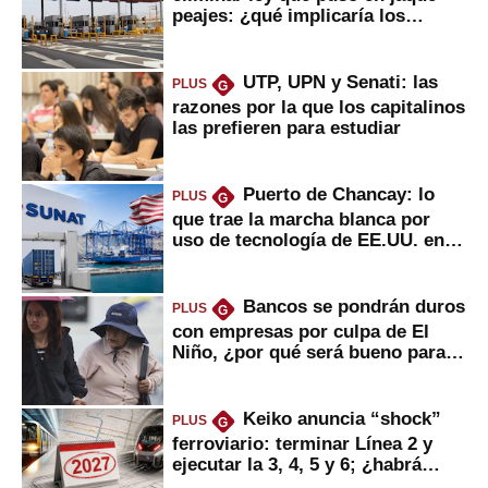
peajes: ¿qué implicaría los
usuarios?
UTP, UPN y Senati: las
PLUS
G
razones por la que los capitalinos
las prefieren para estudiar
Puerto de Chancay: lo
PLUS
G
que trae la marcha blanca por
uso de tecnología de EE.UU. en
mercancías
Bancos se pondrán duros
PLUS
G
con empresas por culpa de El
Niño, ¿por qué será bueno para
ahorristas?
Keiko anuncia “shock”
PLUS
G
ferroviario: terminar Línea 2 y
ejecutar la 3, 4, 5 y 6; ¿habrá
avances?