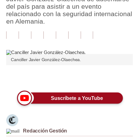
del país para asistir a un evento
Tu Dinero
relacionado con la seguridad internacional
en Alemania.
Finanzas Personales
Inmobiliarias
Plus G
Canciller Javier González-Olaechea.
Opinión
Editorial
Únete a nuestro canal
Pregunta de hoy
Suscríbete a YouTube
Blogs
Tendencias
Lujo
Redacción Gestión
Viajes