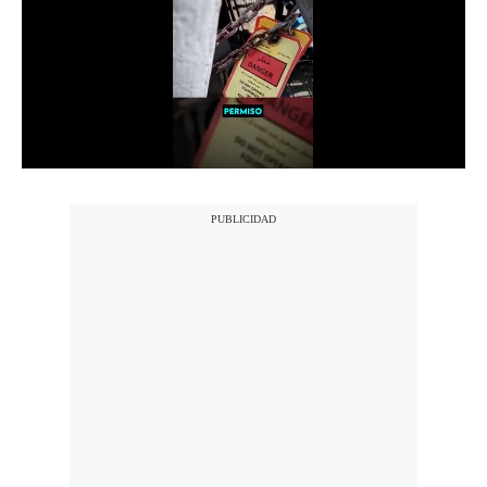
Notas Contratadas
Podcast
Gestión TV
Videos
Fotogalerías
gestion.pe
¿quiénes
Somos?
Términos
Y
Condiciones
Política
De
Privacidad