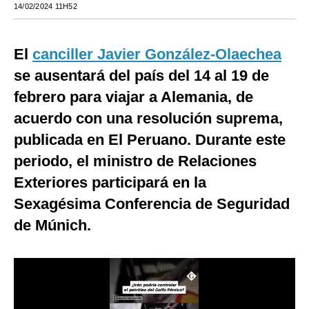
14/02/2024 11H52
Moda
Estilos
El
canciller Javier González-Olaechea
se ausentará del país del 14 al 19 de
Mundo
febrero para viajar a Alemania, de
EEUU
acuerdo con una resolución suprema,
México
publicada en El Peruano. Durante este
periodo, el ministro de Relaciones
España
Exteriores participará en la
Internacional
Sexagésima Conferencia de Seguridad
Tecnología
de Múnich.
Club del Suscriptor
Mix
G de Gestión