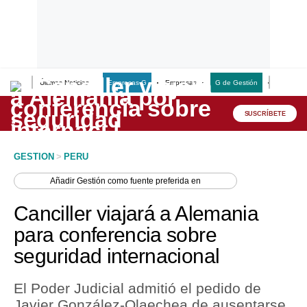
Últimas Noticias
Empresas G
Empresas
G de Gestión
Finanzas
Lo último
Peru Quiosco
SUSCRÍBETE
Portada
GESTION
>
PERU
Empresas
Añadir
Gestión
como fuente preferida en
Management & Empleo
Canciller viajará a Alemania
Economía
para conferencia sobre
seguridad internacional
Mercados
Perú
El Poder Judicial admitió el pedido de
Javier González-Olaechea de ausentarse
Política