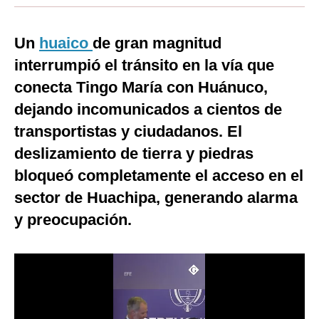
Moda
Un
huaico
de gran magnitud
Estilos
interrumpió el tránsito en la vía que
Mundo
conecta Tingo María con Huánuco,
dejando incomunicados a cientos de
EEUU
transportistas y ciudadanos. El
México
deslizamiento de tierra y piedras
España
bloqueó completamente el acceso en el
Internacional
sector de Huachipa, generando alarma
y preocupación.
Tecnología
Club del Suscriptor
Mix
G de Gestión