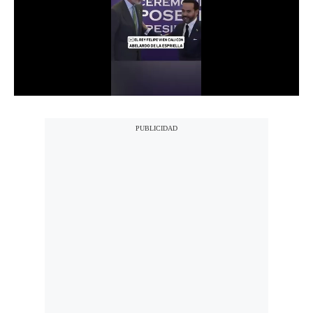
Notas Contratadas
Podcast
Gestión TV
Videos
Fotogalerías
gestion.pe
¿quiénes
Somos?
Términos
Y
Condiciones
Política
De
Privacidad