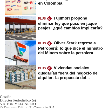
en Colombia
Fujimori propone
PLUS
G
eliminar ley que puso en jaque
peajes: ¿qué cambios implicaría?
Oliver Stark regresa a
PLUS
G
Petroperú: lo que dice el ministro
del Minem sobre la petrolera
Viviendas sociales
PLUS
G
quedarían fuera del negocio de
alquiler: la propuesta del
gobierno
Gestión
Director Periodístico (e)
VÍCTOR MELGAREJO
© Empresa Editora El Comercio S.A.