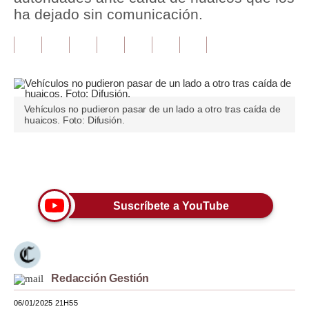
ha dejado sin comunicación.
Tu Dinero
Finanzas Personales
Inmobiliarias
Plus G
Vehículos no pudieron pasar de un lado a otro tras caída de
huaicos. Foto: Difusión.
Opinión
Editorial
Únete a nuestro canal
Pregunta de hoy
Suscríbete a YouTube
Blogs
Tendencias
Lujo
Redacción Gestión
Viajes
06/01/2025 21H55