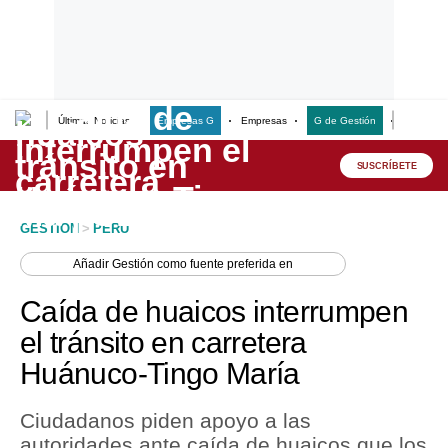
Últimas Noticias
Empresas G
Empresas
G de Gestión
Finanzas
Lo último
Peru Quiosco
SUSCRÍBETE
Portada
GESTION
>
PERU
Empresas
Añadir
Gestión
como fuente preferida en
Management & Empleo
Caída de huaicos interrumpen
Economía
el tránsito en carretera
Huánuco-Tingo María
Mercados
Perú
Ciudadanos piden apoyo a las
autoridades ante caída de huaicos que los
Política