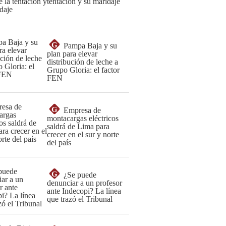
tentación y su maridaje
G
Pampa Baja y su
plan para elevar
distribución de leche a
Grupo Gloria: el factor
FEN
G
Empresa de
montacargas eléctricos
saldrá de Lima para
crecer en el sur y norte
del país
G
¿Se puede
denunciar a un profesor
ante Indecopi? La línea
que trazó el Tribunal