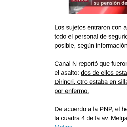
Podcast
Gestión TV
Videos
Los sujetos entraron con a
todo el personal de seguri
Fotogalerías
posible, según informació
Canal N reportó que fuero
gestion.pe
el asalto:
dos de ellos est
¿quiénes
Somos?
Dirincri, otro estaba en sil
Términos
por enfermo.
Y
Condiciones
Política
De acuerdo a la PNP, el h
De
Privacidad
la cuadra 4 de la av. Melga
Politica