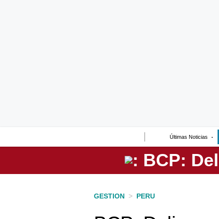
Lo último
Peru Quiosco
Portada
Empresas
Management & Empleo
Economía
Últimas Noticias
Mercados
Perú
Política
GESTION
>
PERU
Tu Dinero