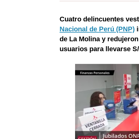
Estilos
Cuatro delincuentes ves
Mundo
Nacional de Perú (PNP)
i
EEUU
de La Molina y redujeron
México
usuarios para llevarse S/
España
Internacional
Tecnología
Club del Suscriptor
Mix
G de Gestión
Notas Contratadas