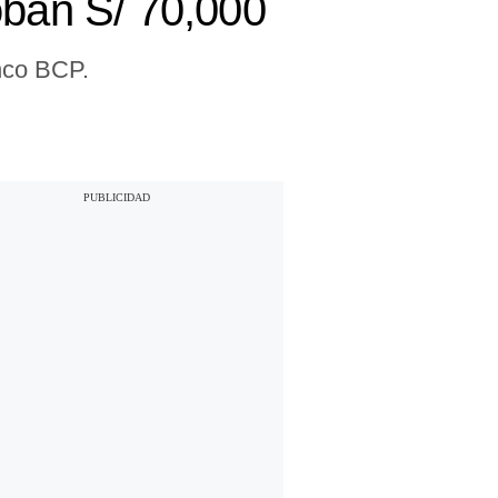
oban S/ 70,000
nco BCP.