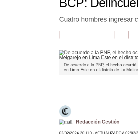
BCP: Delincuen
Finanzas Personales
Cuatro hombres ingresar 
Inmobiliarias
Plus G
Opinión
Editorial
De acuerdo a la PNP, el hecho ocurrió 
en Lima Este en el distrito de La Molina
Pregunta de hoy
Blogs
Únete a nuestro canal
Tendencias
Lujo
Viajes
Redacción Gestión
Moda
02/02/2024 20H10
- ACTUALIZADO A 02/02/