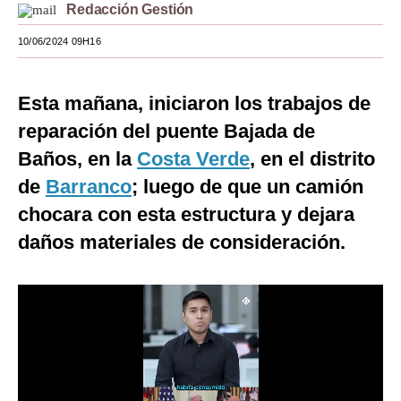
Redacción Gestión
Moda
10/06/2024 09H16
Estilos
Mundo
Esta mañana, iniciaron los trabajos de
reparación del puente Bajada de
EEUU
Baños, en la
Costa Verde
, en el distrito
México
de
Barranco
; luego de que un camión
España
chocara con esta estructura y dejara
daños materiales de consideración.
Internacional
Tecnología
Club del Suscriptor
Mix
G de Gestión