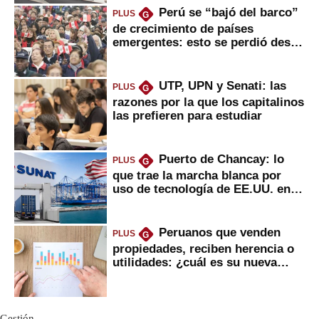
Perú se “bajó del barco”
PLUS
G
de crecimiento de países
emergentes: esto se perdió desde
2022
UTP, UPN y Senati: las
PLUS
G
razones por la que los capitalinos
las prefieren para estudiar
Puerto de Chancay: lo
PLUS
G
que trae la marcha blanca por
uso de tecnología de EE.UU. en
mercancías
Peruanos que venden
PLUS
G
propiedades, reciben herencia o
utilidades: ¿cuál es su nueva
inversión clave?
Gestión