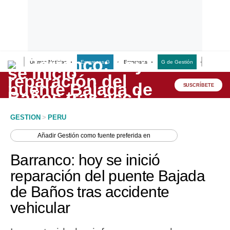
Últimas Noticias
Empresas G
Empresas
G de Gestión
Finanzas
Lo último
Peru Quiosco
SUSCRÍBETE
Portada
GESTION
>
PERU
Empresas
Añadir
Gestión
como fuente preferida en
Management & Empleo
Barranco: hoy se inició
Economía
reparación del puente Bajada
de Baños tras accidente
Mercados
vehicular
Perú
Política