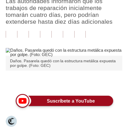
Las autoridades informaron que los
trabajos de reparación inicialmente
Tu Dinero
tomarán cuatro días, pero podrían
extenderse hasta diez días adicionales
Finanzas Personales
Inmobiliarias
Plus G
Opinión
Daños. Pasarela quedó con la estructura metálica expuesta
por golpe. (Foto: GEC)
Editorial
Pregunta de hoy
Únete a nuestro canal
Blogs
Suscríbete a YouTube
Tendencias
Lujo
Viajes