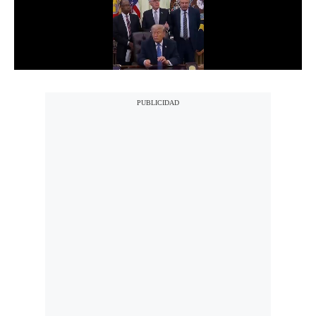
Notas Contratadas
Podcast
Gestión TV
Videos
Fotogalerías
gestion.pe
¿quiénes
Somos?
Términos
Y
Condiciones
Política
De
Privacidad