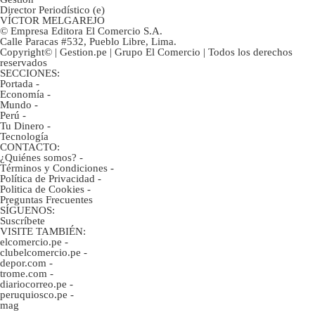
Director Periodístico (e)
VÍCTOR MELGAREJO
© Empresa Editora El Comercio S.A.
Calle Paracas #532, Pueblo Libre, Lima.
Copyright© | Gestion.pe | Grupo El Comercio | Todos los derechos
reservados
SECCIONES:
Portada
-
Economía
-
Mundo
-
Perú
-
Tu Dinero
-
Tecnología
CONTACTO:
¿Quiénes somos?
-
Términos y Condiciones
-
Política de Privacidad
-
Politica de Cookies
-
Preguntas Frecuentes
SÍGUENOS:
Suscríbete
VISITE TAMBIÉN:
elcomercio.pe
-
clubelcomercio.pe
-
depor.com
-
trome.com
-
diariocorreo.pe
-
peruquiosco.pe
-
mag