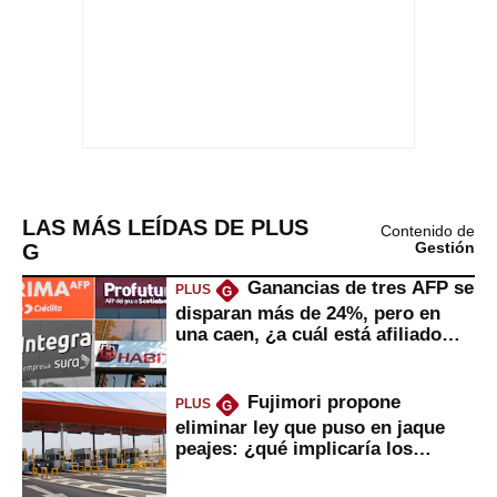
LAS MÁS LEÍDAS DE PLUS
Contenido de
G
Gestión
Ganancias de tres AFP se
PLUS
G
disparan más de 24%, pero en
una caen, ¿a cuál está afiliado
usted?
Fujimori propone
PLUS
G
eliminar ley que puso en jaque
peajes: ¿qué implicaría los
usuarios?