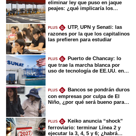
eliminar ley que puso en jaque
peajes: ¿qué implicaría los
usuarios?
UTP, UPN y Senati: las
PLUS
G
razones por la que los capitalinos
las prefieren para estudiar
Puerto de Chancay: lo
PLUS
G
que trae la marcha blanca por
uso de tecnología de EE.UU. en
mercancías
Bancos se pondrán duros
PLUS
G
con empresas por culpa de El
Niño, ¿por qué será bueno para
ahorristas?
Keiko anuncia “shock”
PLUS
G
ferroviario: terminar Línea 2 y
ejecutar la 3, 4, 5 y 6; ¿habrá