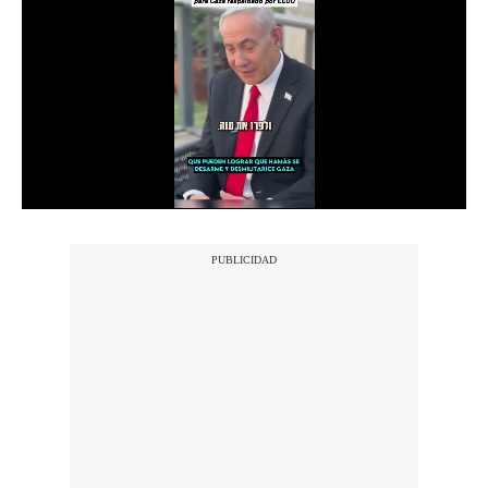
Notas Contratadas
Podcast
Gestión TV
Videos
Fotogalerías
gestion.pe
¿quiénes
Somos?
Términos
Y
Condiciones
Política
De
Privacidad