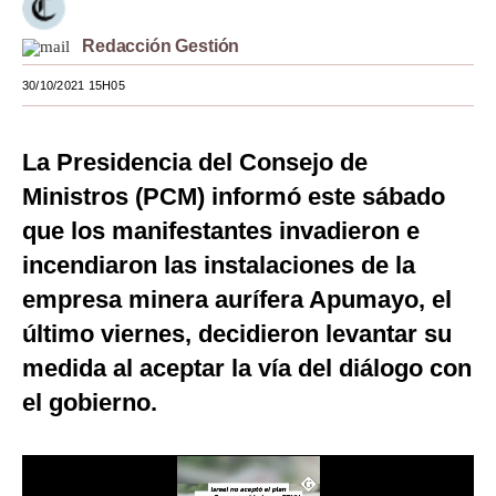
Moda
Redacción Gestión
Estilos
30/10/2021 15H05
Mundo
La Presidencia del Consejo de
EEUU
Ministros (PCM) informó este sábado
México
que los manifestantes invadieron e
España
incendiaron las instalaciones de la
empresa minera aurífera Apumayo, el
Internacional
último viernes, decidieron levantar su
Tecnología
medida al aceptar la vía del diálogo con
Club del Suscriptor
el gobierno.
Mix
G de Gestión