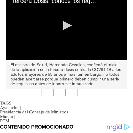
Tercera Dosis: conoce los requisitos que deben cumplir los mayores de 65 años para ser inmunizado contra el COVID-19
0
El ministro de Salud, Hernando Cevallos, confirmó el inicio
seconds
de la aplicación de la tercera dosis contra la COVID-19 a los
of
adultos mayores de 65 años a más. Sin embargo, no todos
0
pueden acercarse porque primero deben cumplir una serie
seconds
de requisitos antes de ir para ser inmunizado.
TAGS
Ayacucho
|
Presidencia del Consejo de Ministros
|
Minem
|
PCM