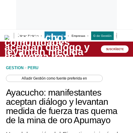
Últimas Noticias
Empresas G
Empresas
G de Gestión
Finanzas
Lo último
Peru Quiosco
SUSCRÍBETE
Portada
GESTION
>
PERU
Empresas
Añadir
Gestión
como fuente preferida en
Management & Empleo
Ayacucho: manifestantes
Economía
aceptan diálogo y levantan
medida de fuerza tras quema
Mercados
de la mina de oro Apumayo
Perú
Política