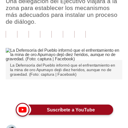
Una delegación del Ejecutivo viajará a la
zona para establecer los mecanismos
Tu Dinero
más adecuados para instalar un proceso
de diálogo.
Finanzas Personales
Inmobiliarias
Plus G
Opinión
La Defensoría del Pueblo informó que el enfrentamiento en
Editorial
la mina de oro Apumayo dejó diez heridos, aunque no de
gravedad. (Foto: captura | Facebook)
Pregunta de hoy
Blogs
Únete a nuestro canal
Tendencias
Suscríbete a YouTube
Lujo
Viajes