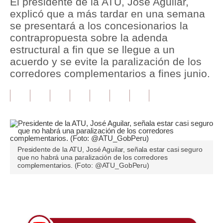
El presidente de la ATU, José Aguilar,
explicó que a más tardar en una semana
Tu Dinero
se presentará a los concesionarios la
contrapropuesta sobre la adenda
Finanzas Personales
estructural a fin que se llegue a un
Inmobiliarias
acuerdo y se evite la paralización de los
corredores complementarios a fines junio.
Plus G
Opinión
Editorial
Pregunta de hoy
Presidente de la ATU, José Aguilar, señala estar casi seguro
que no habrá una paralización de los corredores
Blogs
complementarios. (Foto: @ATU_GobPeru)
Tendencias
Únete a nuestro canal
Lujo
Viajes