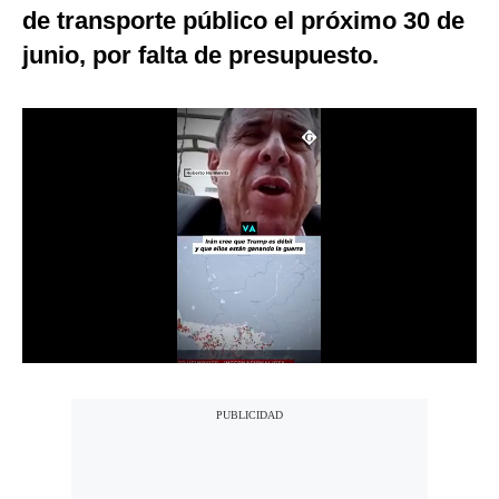
de transporte público el próximo 30 de
Notas Contratadas
junio, por falta de presupuesto.
Podcast
Gestión TV
Videos
Fotogalerías
gestion.pe
¿quiénes
Somos?
Términos
Y
Condiciones
Política
De
Privacidad