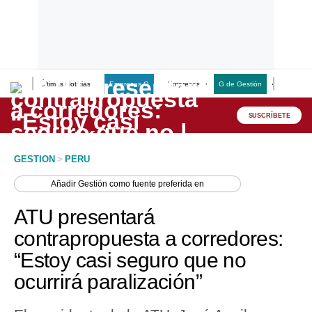
Últimas Noticias
Empresas G
Empresas
G de Gestión
Finanzas
Lo último
Peru Quiosco
SUSCRÍBETE
Portada
GESTION
>
PERU
Empresas
Añadir
Gestión
como fuente preferida en
Management & Empleo
ATU presentará
Economía
contrapropuesta a corredores:
“Estoy casi seguro que no
Mercados
ocurrirá paralización”
Perú
Política