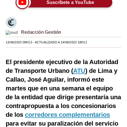
Suscríbete a YouTube
Moda
Estilos
Mundo
Redacción Gestión
EEUU
13/06/2023 09H13
- ACTUALIZADO A 14/06/2023 18H12
México
El presidente ejecutivo de la Autoridad
España
de Transporte Urbano (
ATU
) de Lima y
Internacional
Callao, José Aguilar, informó este
martes que en una semana el equipo
Tecnología
de la entidad que dirige presentaría una
Club del Suscriptor
contrapropuesta a los concesionarios
Mix
de los
corredores complementarios
G de Gestión
para evitar su paralización del servicio