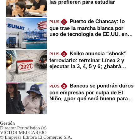
las prefieren para estudiar
Puerto de Chancay: lo
PLUS
G
que trae la marcha blanca por
uso de tecnología de EE.UU. en
mercancías
Keiko anuncia “shock”
PLUS
G
ferroviario: terminar Línea 2 y
ejecutar la 3, 4, 5 y 6; ¿habrá
avances?
Bancos se pondrán duros
PLUS
G
con empresas por culpa de El
Niño, ¿por qué será bueno para
ahorristas?
Gestión
Director Periodístico (e)
VÍCTOR MELGAREJO
© Empresa Editora El Comercio S.A.