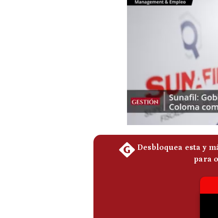
Podcast
Gestión TV
Videos
Fotogalerías
gestion.pe
¿quiénes
Somos?
Términos
Y
Condiciones
Política
De
Privacidad
Politica