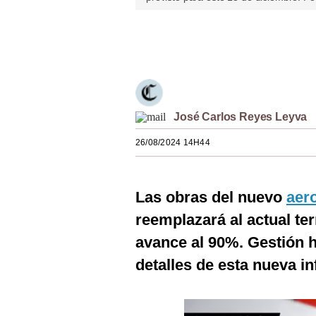
Estilos
Únete a nuestro canal
Mundo
EEUU
México
José Carlos Reyes Leyva
España
26/08/2024 14H44
Internacional
Tecnología
Las obras del nuevo
aer
Club del Suscriptor
reemplazará al actual te
avance al 90%. Gestión h
Mix
detalles de esta nueva in
G de Gestión
Notas Contratadas