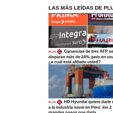
LAS MÁS LEÍDAS DE PL
Ganancias de tres AFP s
G
PLUS
disparan más de 24%, pero en un
¿a cuál está afiliado usted?
HD Hyundai quiere darle 
G
PLUS
a la industria naval en Perú: los 2
grandes pasos que daría