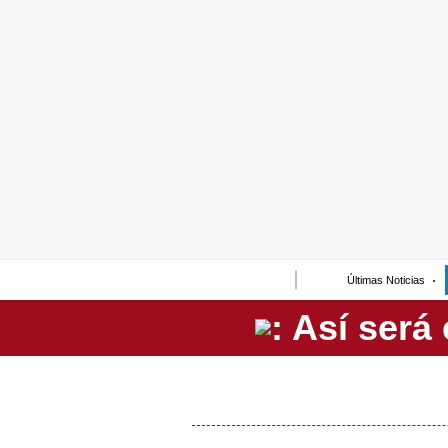
Lo último
Peru Quiosco
Portada
Empresas
Management & Empleo
Economía
Últimas Noticias
Mercados
Perú
Política
Tu Dinero