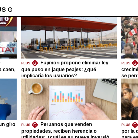
US G
e
Fujimori propone eliminar ley
G
G
PLUS
PLUS
a caen,
que puso en jaque peajes: ¿qué
crecim
implicaría los usuarios?
se per
un giro
Peruanos que venden
G
G
PLUS
PLUS
propiedades, reciben herencia o
por la 
utilidades: ¿cuál es su nueva inversión
para es