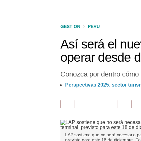
Finanzas Personales
Inmobiliarias
GESTION
>
PERU
Plus G
Así será el nu
Opinión
operar desde d
Editorial
Pregunta de hoy
Conozca por dentro cómo se
Blogs
Perspectivas 2025: sector turis
Tendencias
Lujo
Viajes
Moda
LAP sostiene que no será necesario pos
previsto para este 18 de diciembre. F