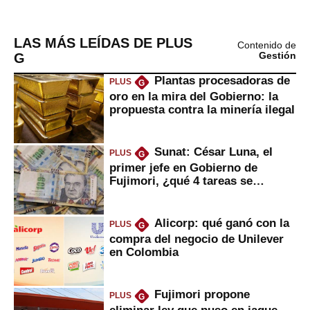
LAS MÁS LEÍDAS DE PLUS
Contenido de
G
Gestión
Plantas procesadoras de
PLUS
G
oro en la mira del Gobierno: la
propuesta contra la minería ilegal
Sunat: César Luna, el
PLUS
G
primer jefe en Gobierno de
Fujimori, ¿qué 4 tareas se
marcan urgentes?
Alicorp: qué ganó con la
PLUS
G
compra del negocio de Unilever
en Colombia
Fujimori propone
PLUS
G
eliminar ley que puso en jaque