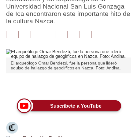
Universidad Nacional San Luis Gonzaga
Tu Dinero
de Ica encontraron este importante hito de
la cultura Nazca.
Finanzas Personales
Inmobiliarias
Plus G
Opinión
El arqueólogo Omar Bendezú, fue la persona que lideró
equipo de hallazgo de geoglíficos en Nazca. Foto: Andina.
Editorial
Pregunta de hoy
Únete a nuestro canal
Blogs
Suscríbete a YouTube
Tendencias
Lujo
Viajes