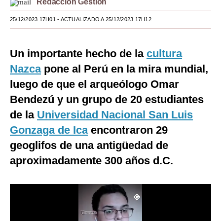
Redacción Gestión
Moda
25/12/2023 17H01
- ACTUALIZADO A 25/12/2023 17H12
Estilos
Un importante hecho de la
cultura
Mundo
Nazca
pone al Perú en la mira mundial,
EEUU
luego de que el arqueólogo Omar
México
Bendezú y un grupo de 20 estudiantes
de la
Universidad Nacional San Luis
España
Gonzaga de Ica
encontraron 29
Internacional
geoglifos de una antigüedad de
Tecnología
aproximadamente 300 años d.C.
Club del Suscriptor
Mix
G de Gestión