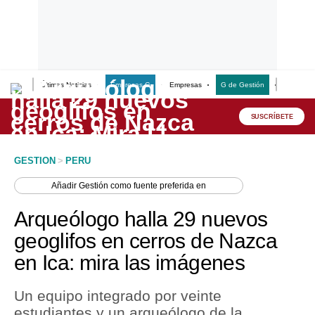
Últimas Noticias
Empresas G
Empresas
G de Gestión
Finanzas
Lo último
Peru Quiosco
SUSCRÍBETE
Portada
GESTION
>
PERU
Empresas
Añadir
Gestión
como fuente preferida en
Management & Empleo
Arqueólogo halla 29 nuevos
Economía
geoglifos en cerros de Nazca
en Ica: mira las imágenes
Mercados
Perú
Un equipo integrado por veinte
estudiantes y un arqueólogo de la
Política