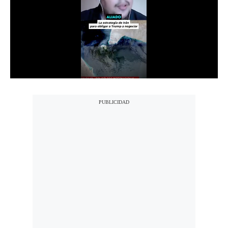
Notas Contratadas
Podcast
Gestión TV
Videos
Fotogalerías
gestion.pe
¿quiénes
Somos?
Términos
Y
Condiciones
Política
De
Privacidad