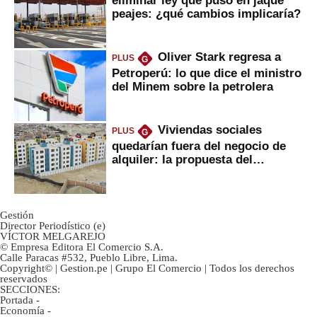
peajes: ¿qué cambios implicaría?
Oliver Stark regresa a
PLUS
G
Petroperú: lo que dice el ministro
del Minem sobre la petrolera
Viviendas sociales
PLUS
G
quedarían fuera del negocio de
alquiler: la propuesta del
gobierno
Gestión
Director Periodístico (e)
VÍCTOR MELGAREJO
© Empresa Editora El Comercio S.A.
Calle Paracas #532, Pueblo Libre, Lima.
Copyright© | Gestion.pe | Grupo El Comercio | Todos los derechos
reservados
SECCIONES:
Portada
-
Economía
-