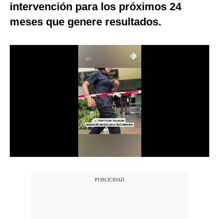
intervención para los próximos 24
Notas Contratadas
meses que genere resultados.
Podcast
Gestión TV
Videos
Fotogalerías
gestion.pe
¿quiénes
Somos?
Términos
Y
Condiciones
Política
De
Privacidad