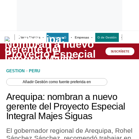
Últimas Noticias
Empresas G
Empresas
G de Gestión
Finanzas
Lo último
Peru Quiosco
SUSCRÍBETE
Portada
GESTION
>
PERU
Empresas
Añadir
Gestión
como fuente preferida en
Management & Empleo
Arequipa: nombran a nuevo
Economía
gerente del Proyecto Especial
Integral Majes Siguas
Mercados
Perú
El gobernador regional de Arequipa, Rohel
Sánchez Sánchez, recomendó trabajar en
Política