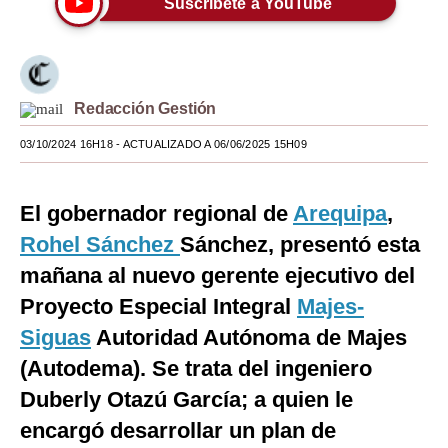
Suscríbete a YouTube
Moda
Estilos
Redacción Gestión
Mundo
03/10/2024 16H18
- ACTUALIZADO A 06/06/2025 15H09
EEUU
México
El gobernador regional de
Arequipa
,
España
Rohel Sánchez
Sánchez, presentó esta
Internacional
mañana al nuevo gerente ejecutivo del
Proyecto Especial Integral
Majes-
Tecnología
Siguas
Autoridad Autónoma de Majes
Club del Suscriptor
(Autodema). Se trata del ingeniero
Mix
Duberly Otazú García; a quien le
encargó desarrollar un plan de
G de Gestión