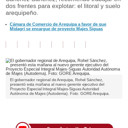
dos frentes para explotar: el litoral y suelo
Tu Dinero
arequipeño.
Finanzas Personales
Cámara de Comercio de Arequipa a favor de que
Midagri se encargue de proyecto Majes Siguas
Inmobiliarias
Plus G
Opinión
Editorial
Pregunta de hoy
El gobernador regional de Arequipa, Rohel Sánchez,
presentó esta mañana al nuevo gerente ejecutivo del
Proyecto Especial Integral Majes-Siguas Autoridad
Blogs
Autónoma de Majes (Autodema). Foto: GORE Arequipa.
Tendencias
Únete a nuestro canal
Lujo
Viajes