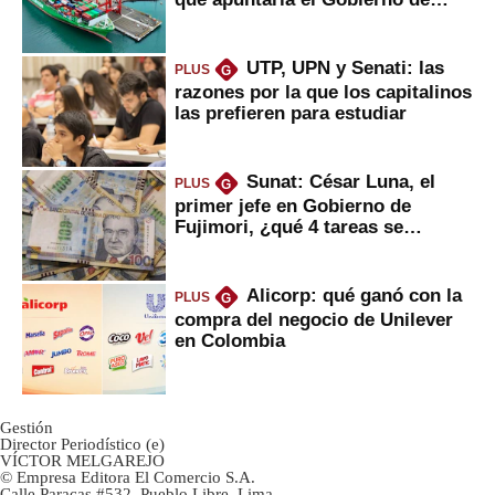
Fujimori
UTP, UPN y Senati: las
PLUS
G
razones por la que los capitalinos
las prefieren para estudiar
Sunat: César Luna, el
PLUS
G
primer jefe en Gobierno de
Fujimori, ¿qué 4 tareas se
marcan urgentes?
Alicorp: qué ganó con la
PLUS
G
compra del negocio de Unilever
en Colombia
Gestión
Director Periodístico (e)
VÍCTOR MELGAREJO
© Empresa Editora El Comercio S.A.
Calle Paracas #532, Pueblo Libre, Lima.