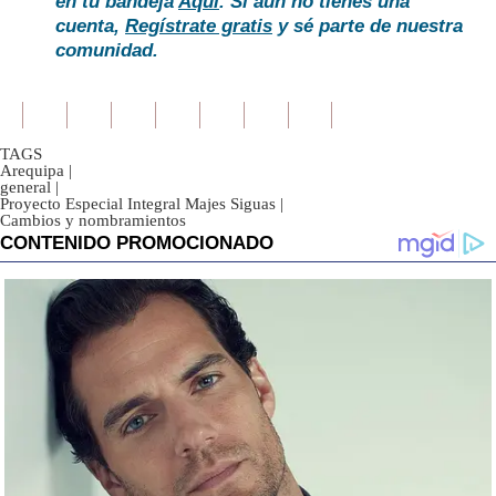
en tu bandeja
Aquí
. Si aún no tienes una
cuenta,
Regístrate gratis
y sé parte de nuestra
comunidad.
TAGS
Arequipa
|
general
|
Proyecto Especial Integral Majes Siguas
|
Cambios y nombramientos