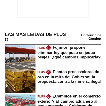
LAS MÁS LEÍDAS DE PLUS
Contenido de
G
Gestión
Fujimori propone
PLUS
G
eliminar ley que puso en jaque
peajes: ¿qué cambios implicaría?
Plantas procesadoras de
PLUS
G
oro en la mira del Gobierno: la
propuesta contra la minería ilegal
¿Cambios en el comercio
PLUS
G
exterior? El cambio aduanero al
que apuntaría el Gobierno de