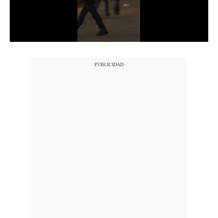
Notas Contratadas
Podcast
Gestión TV
Videos
Fotogalerías
gestion.pe
¿quiénes
Somos?
Términos
Y
Condiciones
Política
De
Privacidad