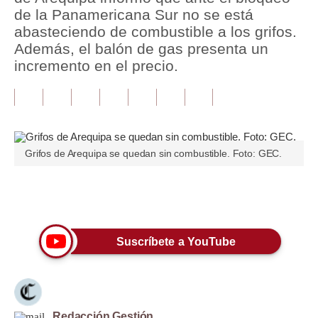
de la Panamericana Sur no se está
Tu Dinero
abasteciendo de combustible a los grifos.
Además, el balón de gas presenta un
Finanzas Personales
incremento en el precio.
Inmobiliarias
Plus G
Opinión
Grifos de Arequipa se quedan sin combustible. Foto: GEC.
Editorial
Pregunta de hoy
Únete a nuestro canal
Blogs
Suscríbete a YouTube
Tendencias
Lujo
Viajes
Redacción Gestión