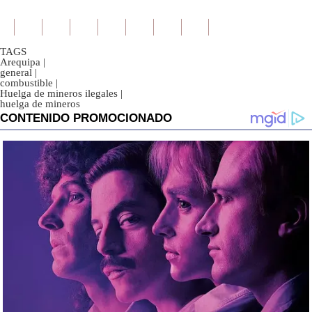
TAGS
Arequipa
|
general
|
combustible
|
Huelga de mineros ilegales
|
huelga de mineros