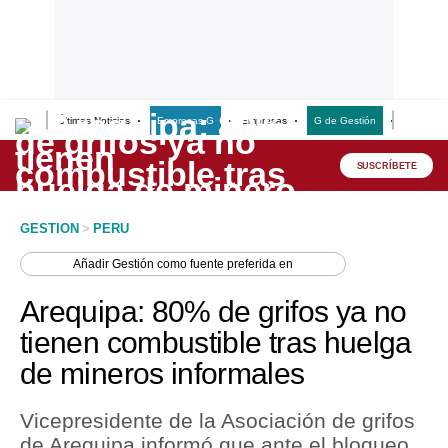
Últimas Noticias
Empresas G
Empresas
G de Gestión
Finanzas
Lo último
Peru Quiosco
SUSCRÍBETE
Portada
GESTION
>
PERU
Empresas
Añadir
Gestión
como fuente preferida en
Management & Empleo
Arequipa: 80% de grifos ya no
Economía
tienen combustible tras huelga
de mineros informales
Mercados
Perú
Vicepresidente de la Asociación de grifos
de Arequipa informó que ante el bloqueo
Política