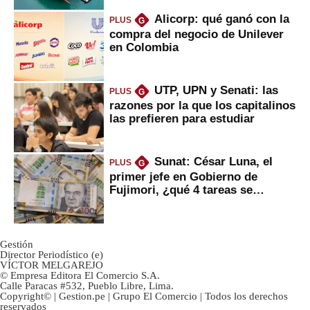
Alicorp: qué ganó con la
PLUS
G
compra del negocio de Unilever
en Colombia
UTP, UPN y Senati: las
PLUS
G
razones por la que los capitalinos
las prefieren para estudiar
Sunat: César Luna, el
PLUS
G
primer jefe en Gobierno de
Fujimori, ¿qué 4 tareas se
marcan urgentes?
Gestión
Director Periodístico (e)
VÍCTOR MELGAREJO
© Empresa Editora El Comercio S.A.
Calle Paracas #532, Pueblo Libre, Lima.
Copyright© | Gestion.pe | Grupo El Comercio | Todos los derechos
reservados