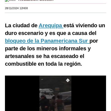
Moda
28/11/2024 12H08
Estilos
La ciudad de
Arequipa
está viviendo un
Mundo
duro escenario y es que a causa del
EEUU
bloqueo de la Panamericana Sur
por
México
parte de los mineros informales y
artesanales se ha escaseado el
España
combustible en toda la región.
Internacional
Tecnología
Club del Suscriptor
Mix
G de Gestión