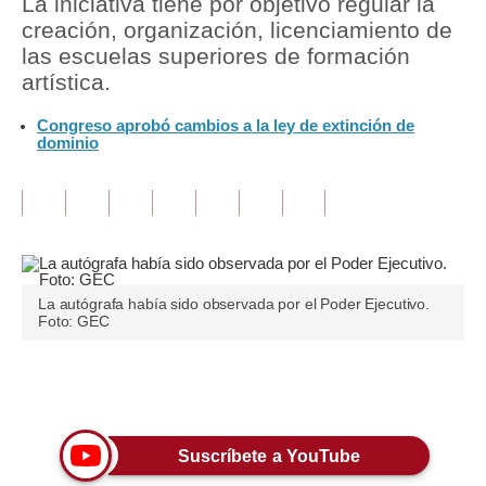
La iniciativa tiene por objetivo regular la
creación, organización, licenciamiento de
Tu Dinero
las escuelas superiores de formación
artística.
Finanzas Personales
Congreso aprobó cambios a la ley de extinción de
Inmobiliarias
dominio
Plus G
Opinión
Editorial
Pregunta de hoy
La autógrafa había sido observada por el Poder Ejecutivo.
Foto: GEC
Blogs
Tendencias
Únete a nuestro canal
Lujo
Suscríbete a YouTube
Viajes