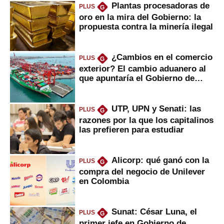
Plantas procesadoras de
PLUS
G
oro en la mira del Gobierno: la
propuesta contra la minería ilegal
¿Cambios en el comercio
PLUS
G
exterior? El cambio aduanero al
que apuntaría el Gobierno de
Fujimori
UTP, UPN y Senati: las
PLUS
G
razones por la que los capitalinos
las prefieren para estudiar
Alicorp: qué ganó con la
PLUS
G
compra del negocio de Unilever
en Colombia
Sunat: César Luna, el
PLUS
G
primer jefe en Gobierno de