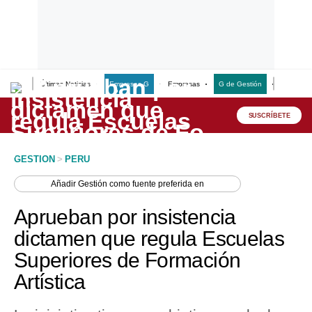
Últimas Noticias
Empresas G
Empresas
G de Gestión
Finanzas
Lo último
Peru Quiosco
SUSCRÍBETE
Portada
GESTION
>
PERU
Empresas
Añadir
Gestión
como fuente preferida en
Management & Empleo
Aprueban por insistencia
Economía
dictamen que regula Escuelas
Superiores de Formación
Mercados
Artística
Perú
Política