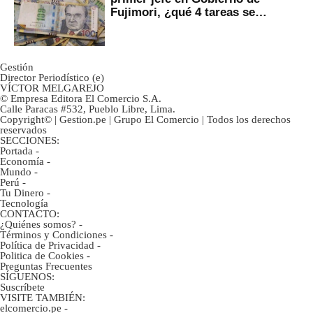
Fujimori, ¿qué 4 tareas se
marcan urgentes?
Gestión
Director Periodístico (e)
VÍCTOR MELGAREJO
© Empresa Editora El Comercio S.A.
Calle Paracas #532, Pueblo Libre, Lima.
Copyright© | Gestion.pe | Grupo El Comercio | Todos los derechos
reservados
SECCIONES:
Portada
-
Economía
-
Mundo
-
Perú
-
Tu Dinero
-
Tecnología
CONTACTO:
¿Quiénes somos?
-
Términos y Condiciones
-
Política de Privacidad
-
Politica de Cookies
-
Preguntas Frecuentes
SÍGUENOS:
Suscríbete
VISITE TAMBIÉN:
elcomercio.pe
-