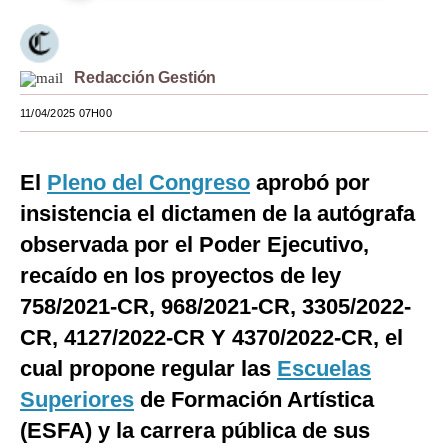
Moda
Estilos
Redacción Gestión
Mundo
11/04/2025 07H00
EEUU
El
Pleno del Congreso
aprobó por
México
insistencia el dictamen de la autógrafa
España
observada por el Poder Ejecutivo,
Internacional
recaído en los proyectos de ley
758/2021-CR, 968/2021-CR, 3305/2022-
Tecnología
CR, 4127/2022-CR Y 4370/2022-CR, el
Club del Suscriptor
cual propone regular las
Escuelas
Mix
Superiores
de Formación Artística
(ESFA) y la carrera pública de sus
G de Gestión