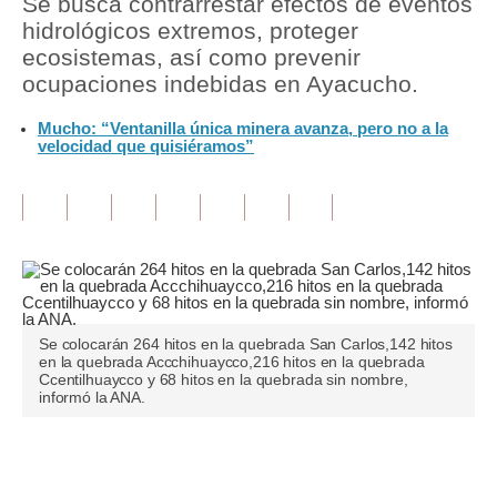
Se busca contrarrestar efectos de eventos
hidrológicos extremos, proteger
Tu Dinero
ecosistemas, así como prevenir
ocupaciones indebidas en Ayacucho.
Finanzas Personales
Mucho: “Ventanilla única minera avanza, pero no a la
Inmobiliarias
velocidad que quisiéramos”
Plus G
Opinión
Editorial
Pregunta de hoy
Se colocarán 264 hitos en la quebrada San Carlos,142 hitos
Blogs
en la quebrada Accchihuaycco,216 hitos en la quebrada
Ccentilhuaycco y 68 hitos en la quebrada sin nombre,
Tendencias
informó la ANA.
Lujo
Únete a nuestro canal
Viajes