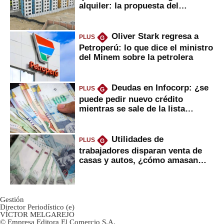
alquiler: la propuesta del
gobierno
Oliver Stark regresa a
PLUS
G
Petroperú: lo que dice el ministro
del Minem sobre la petrolera
Deudas en Infocorp: ¿se
PLUS
G
puede pedir nuevo crédito
mientras se sale de la lista
negra?
Utilidades de
PLUS
G
trabajadores disparan venta de
casas y autos, ¿cómo amasan
tanta liquidez?
Gestión
Director Periodístico (e)
VÍCTOR MELGAREJO
© Empresa Editora El Comercio S.A.