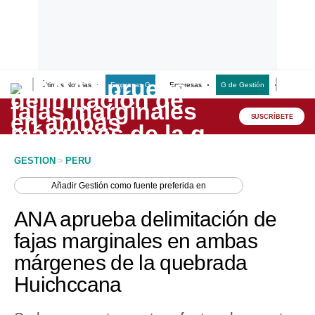
Últimas Noticias
Empresas G
Empresas
G de Gestión
Finanzas
Lo último
Peru Quiosco
SUSCRÍBETE
Portada
GESTION
>
PERU
Empresas
Añadir
Gestión
como fuente preferida en
Management & Empleo
ANA aprueba delimitación de
Economía
fajas marginales en ambas
márgenes de la quebrada
Mercados
Huichccana
Perú
Política