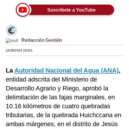
Moda
Suscríbete a YouTube
Estilos
Mundo
Redacción Gestión
EEUU
22/09/2024 21H31
México
España
La
Autoridad Nacional del Agua (ANA)
,
Internacional
entidad adscrita del Ministerio de
Desarrollo Agrario y Riego, aprobó la
Tecnología
delimitación de las fajas marginales, en
Club del Suscriptor
10.16 kilómetros de cuatro quebradas
Mix
tributarias, de la quebrada Huichccana en
ambas márgenes, en el distrito de Jesús
G de Gestión