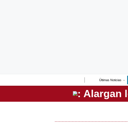
Lo último
Peru Quiosco
Portada
Empresas
Management & Empleo
Economía
Últimas Noticias
Mercados
Perú
Política
Tu Dinero