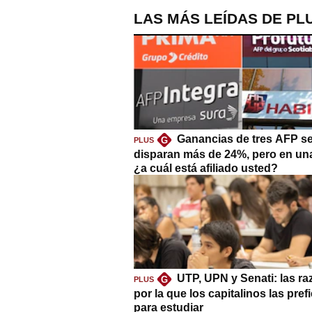
LAS MÁS LEÍDAS DE PL
Ganancias de tres AFP s
G
PLUS
disparan más de 24%, pero en un
¿a cuál está afiliado usted?
UTP, UPN y Senati: las r
G
PLUS
por la que los capitalinos las pref
para estudiar