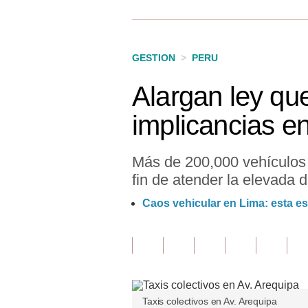
Finanzas Personales
Inmobiliarias
GESTION
>
PERU
Plus G
Alargan ley que
Opinión
implicancias en
Editorial
Pregunta de hoy
Más de 200,000 vehículos t
fin de atender la elevada
Blogs
Caos vehicular en Lima: esta es
Tendencias
Lujo
Viajes
Moda
Taxis colectivos en Av. Arequipa