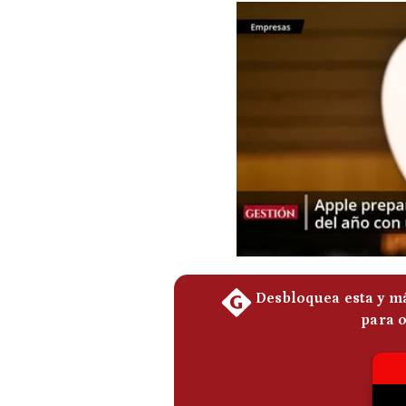
Podcast
Gestión TV
Videos
Fotogalerías
gestion.pe
¿quiénes
Somos?
Términos
Y
Condiciones
Política
De
Privacidad
Politica