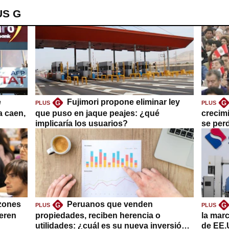
US G
e
Fujimori propone eliminar ley
G
G
PLUS
PLUS
a caen,
que puso en jaque peajes: ¿qué
crecim
implicaría los usuarios?
se per
azones
Peruanos que venden
G
G
PLUS
PLUS
ieren
propiedades, reciben herencia o
la mar
utilidades: ¿cuál es su nueva inversión
de EE.