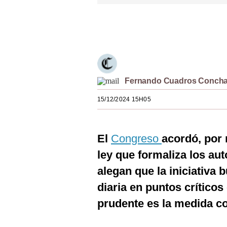
Estilos
Únete a nuestro canal
Mundo
EEUU
México
Fernando Cuadros Conch
España
15/12/2024 15H05
Internacional
Tecnología
El
Congreso
acordó, por 
Club del Suscriptor
ley que formaliza los au
alegan que la iniciativa
Mix
diaria en puntos crítico
G de Gestión
prudente es la medida c
Notas Contratadas