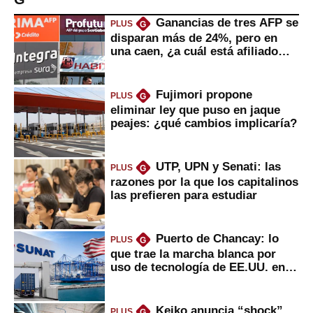
Ganancias de tres AFP se
PLUS
G
disparan más de 24%, pero en
una caen, ¿a cuál está afiliado
usted?
Fujimori propone
PLUS
G
eliminar ley que puso en jaque
peajes: ¿qué cambios implicaría?
UTP, UPN y Senati: las
PLUS
G
razones por la que los capitalinos
las prefieren para estudiar
Puerto de Chancay: lo
PLUS
G
que trae la marcha blanca por
uso de tecnología de EE.UU. en
mercancías
Keiko anuncia “shock”
PLUS
G