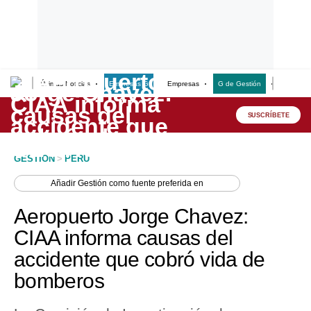
Últimas Noticias
Empresas G
Empresas
G de Gestión
Finanzas
Lo último
Peru Quiosco
SUSCRÍBETE
Portada
GESTION
>
PERU
Empresas
Añadir
Gestión
como fuente preferida en
Management & Empleo
Aeropuerto Jorge Chavez:
Economía
CIAA informa causas del
accidente que cobró vida de
Mercados
bomberos
Perú
Política