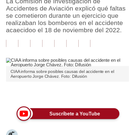
La Comisión de Investigación de
Accidentes de Aviación explicó qué faltas
Tu Dinero
se cometieron durante un ejercicio que
realizaban los bomberos en el accidente
Finanzas Personales
acaecidoo el 18 de noviembre del 2022.
Inmobiliarias
Plus G
Opinión
CIAA informa sobre posibles causas del accidente en el
Editorial
Aeropuerto Jorge Chávez. Foto: Difusión
Pregunta de hoy
Únete a nuestro canal
Blogs
Tendencias
Suscríbete a YouTube
Lujo
Viajes