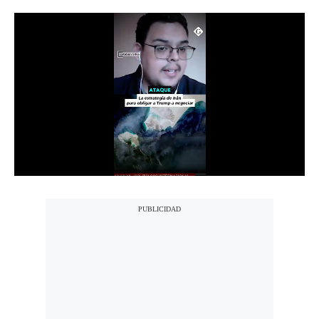
Notas Contratadas
Podcast
Gestión TV
Videos
Fotogalerías
gestion.pe
¿quiénes
Somos?
Términos
Y
Condiciones
Política
De
Privacidad