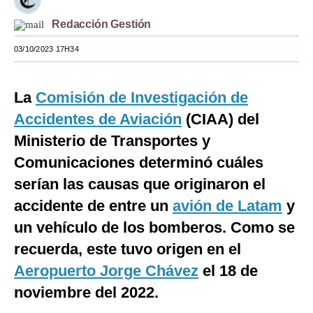
Moda
Redacción Gestión
Estilos
03/10/2023 17H34
Mundo
La
Comisión de Investigación de
EEUU
Accidentes de Aviación
(CIAA) del
México
Ministerio de Transportes y
Comunicaciones determinó cuáles
España
serían las causas que originaron el
Internacional
accidente de entre un
avión de Latam
y
Tecnología
un vehículo de los bomberos. Como se
Club del Suscriptor
recuerda, este tuvo origen en el
Aeropuerto Jorge Chávez
el 18 de
Mix
noviembre del 2022.
G de Gestión