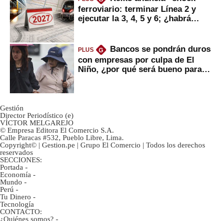
ferroviario: terminar Línea 2 y
ejecutar la 3, 4, 5 y 6; ¿habrá
avances?
Bancos se pondrán duros
PLUS
G
con empresas por culpa de El
Niño, ¿por qué será bueno para
ahorristas?
Gestión
Director Periodístico (e)
VÍCTOR MELGAREJO
© Empresa Editora El Comercio S.A.
Calle Paracas #532, Pueblo Libre, Lima.
Copyright© | Gestion.pe | Grupo El Comercio | Todos los derechos
reservados
SECCIONES:
Portada
-
Economía
-
Mundo
-
Perú
-
Tu Dinero
-
Tecnología
CONTACTO:
¿Quiénes somos?
-