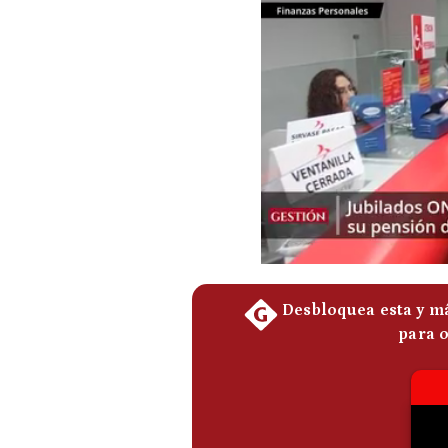
Podcast
Gestión TV
Videos
Fotogalerías
gestion.pe
¿quiénes
Somos?
Términos
Y
Condiciones
Política
De
Privacidad
Politica