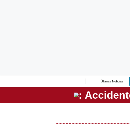
Lo último
Peru Quiosco
Portada
Empresas
Management & Empleo
Economía
Últimas Noticias
Mercados
Perú
Política
Tu Dinero