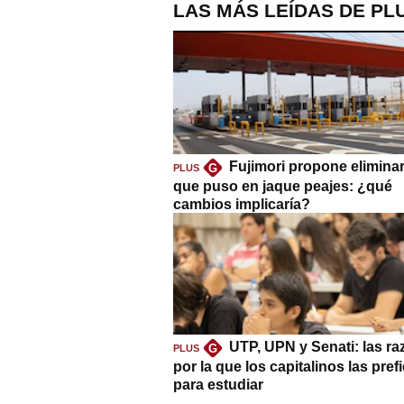
LAS MÁS LEÍDAS DE PL
Fujimori propone eliminar
G
PLUS
que puso en jaque peajes: ¿qué
cambios implicaría?
UTP, UPN y Senati: las r
G
PLUS
por la que los capitalinos las pref
para estudiar