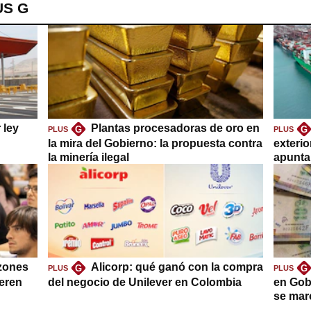
US G
 ley
Plantas procesadoras de oro en
G
G
PLUS
PLUS
la mira del Gobierno: la propuesta contra
exteri
la minería ilegal
apuntar
azones
Alicorp: qué ganó con la compra
G
G
PLUS
PLUS
ieren
del negocio de Unilever en Colombia
en Gob
se mar