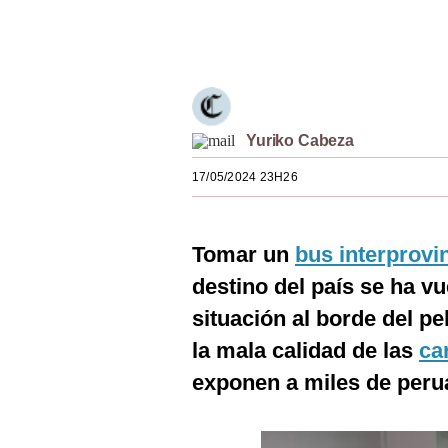
Estilos
Únete a nuestro canal
Mundo
EEUU
México
Yuriko Cabeza
17/05/2024 23H26
España
Internacional
Tomar un
bus interprovi
Tecnología
destino del país se ha vu
Club del Suscriptor
situación al borde del pe
Mix
la mala calidad de las
ca
exponen a miles de perua
G de Gestión
Notas Contratadas