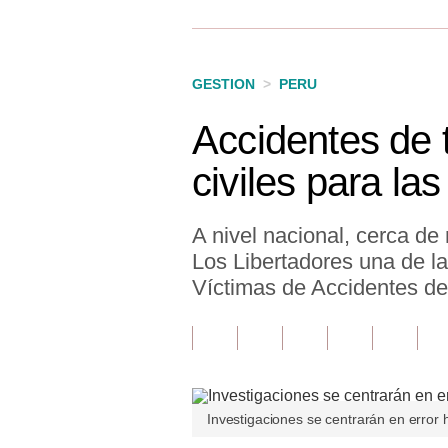
Finanzas Personales
Inmobiliarias
GESTION
>
PERU
Plus G
Accidentes de t
Opinión
civiles para la
Editorial
Pregunta de hoy
A nivel nacional, cerca de
Los Libertadores una de la
Blogs
Víctimas de Accidentes de 
Tendencias
Lujo
Viajes
Investigaciones se centrarán en erro
Moda