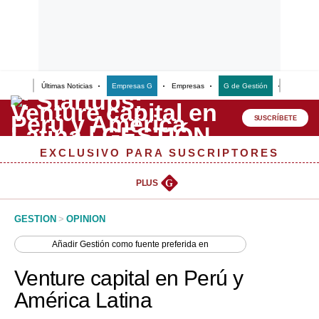
Últimas Noticias
Empresas G
Empresas
G de Gestión
Finanzas
Lo último
Peru Quiosco
SUSCRÍBETE
Portada
EXCLUSIVO PARA SUSCRIPTORES
Empresas
PLUS
G
Management & Empleo
GESTION
>
OPINION
Economía
Añadir
Gestión
como fuente preferida en
Mercados
Venture capital en Perú y
Perú
América Latina
Política