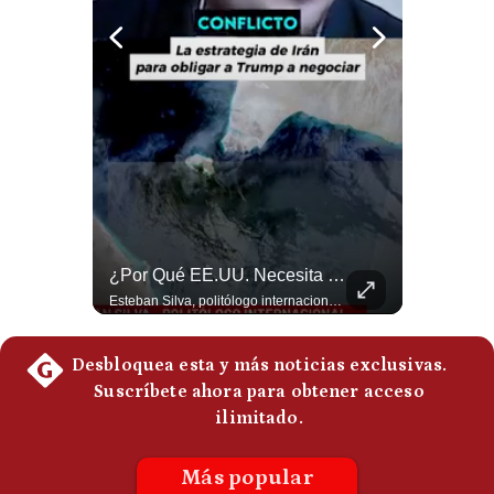
Politica
De
Cookies
Preguntas
Frecuentes
Felipe VI Se Reúne Con De La Espriella Antes De La Investidura | Gestión Mundo
¿Por Qué EE.UU. Necesita Desesperadamente Al Golfo? | Gestión Mundo
El rey Felipe VI de España llegó a Cali para reunirse con el presidente electo de Colombia, Abelardo de la Espriella, horas antes de su histórica investidura presidencial. Un encuentro clave que refuerza las relaciones diplomáticas y bilaterales entre ambas naciones antes de la ceremonia oficial. ¿Qué opinas sobre el papel diplomático de España en la política latinoamericana? #FelipeVI #DeLaEspriella #Colombia #Espana #PoliticaInternacional #Shorts 👉 Suscríbete y activa la campana para no perderte nuestro análisis diario. 🌎 Síguenos en nuestras redes sociales: 📌 Web oficial: https://gestion.pe/mundo/ 📌 LinkedIn: http://bit.ly/3HYIET0 📌 X (Twitter): http://bit.ly/4noZtX9 📌 TikTok: http://bit.ly/4evB6TO
Esteban Silva, politólogo internacional, explica que Estados Unidos necesita el apoyo territorial y marítimo de sus aliados del Golfo para operar cerca de Irán. Según su análisis, Teherán busca amenazar su estabilidad energética y económica para que estos gobiernos presionen a Washington y lo obliguen a negociar. #Iran #EEUU #Geopolitica #NoticiasInternacionales #Shorts 👉 Suscríbete y activa la campana para no perderte nuestro análisis diario. 🌎 Síguenos en nuestras redes sociales: 📌 Web oficial: https://gestion.pe/mundo/ 📌 LinkedIn: http://bit.ly/3HYIET0 📌 X (Twitter): http://bit.ly/4noZtX9 📌 TikTok: http://bit.ly/4evB6TO