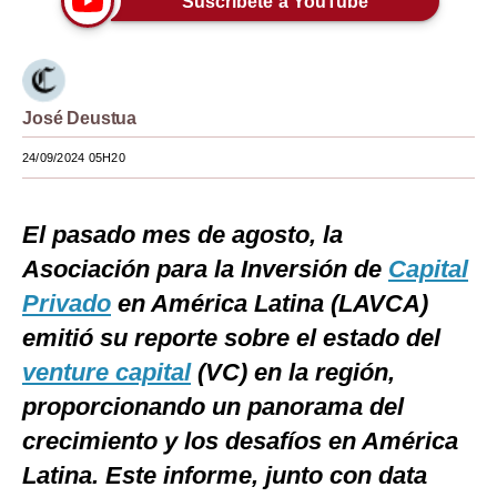
Suscríbete a YouTube
Moda
Estilos
José Deustua
Mundo
24/09/2024 05H20
EEUU
México
El pasado mes de agosto, la
España
Asociación para la Inversión de
Capital
Privado
Internacional
en América Latina (LAVCA)
emitió su reporte sobre el estado del
Tecnología
venture capital
(VC) en la región,
Club del Suscriptor
proporcionando un panorama del
Mix
crecimiento y los desafíos en América
Latina. Este informe, junto con data
G de Gestión