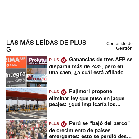
LAS MÁS LEÍDAS DE PLUS
Contenido de
G
Gestión
Ganancias de tres AFP se
PLUS
G
disparan más de 24%, pero en
una caen, ¿a cuál está afiliado
usted?
Fujimori propone
PLUS
G
eliminar ley que puso en jaque
peajes: ¿qué implicaría los
usuarios?
Perú se “bajó del barco”
PLUS
G
de crecimiento de países
emergentes: esto se perdió desde