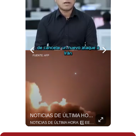
Politica
De
Cookies
Preguntas
Frecuentes
“Irán Está Colapsado, Pero EE.UU. Parece Desesperado” | #radar24
NOTICIAS DE ÚLTIMA HORA: EE.UU. Se Queda Sin Misiles En Medio Oriente
Miguel Ángel Rodríguez Mackay, analista internacional, sostiene que las negociaciones fueron impulsadas por Irán y no por Estados Unidos. Según su análisis, Teherán estaría debilitado militar y económicamente, aunque la narrativa internacional presenta a Trump como el líder desesperado por terminar una guerra que no puede ganar. #Geopolitica #Iran #DonaldTrump #RodriguezMackay #EEUU #NoticiasInternacionales #PoliticaInternacional #AnalisisGeopolitico #Shorts 👉 Suscríbete y activa la campana para no perderte nuestro análisis diario. 🌎 Síguenos en nuestras redes sociales: 📌 Web oficial: https://gestion.pe/mundo/ 📌 LinkedIn: http://bit.ly/3HYIET0 📌 X (Twitter): http://bit.ly/4noZtX9 📌 TikTok: http://bit.ly/4evB6TO
NOTICIAS DE ÚLTIMA HORA: 1️⃣ EE.UU.: Habría gastado casi el 80% de sus misiles más avanzados (THAAD), un factor clave en las decisiones de Donald Trump frente a Irán. 2️⃣ Argentina y Brasil: Tensión diplomática escala; Brasil solicita el regreso del embajador argentino tras fuertes declaraciones de Javier Milei. 3️⃣ México: Asesinan al influencer César Gastélum a balazos durante una transmisión en vivo en Culiacán, Sinaloa. 4️⃣ Alemania: Ataque con dron explosivo obliga a suspender el aeropuerto de Leipzig, punto logístico clave de la OTAN para enviar material a Ucrania. ¿Qué noticia te parece la más impactante del día? ¡Te leo en los comentarios! 👇 #EEUU #JavierMilei #CesarGastelum #Alemania #Noticias #UltimaHora #NoticiasDelDia 🚀 ¿Quieres entender el mundo sin ruido? Únete a nuestra comunidad y forma parte del cambio. #GestiónNewsroomLive #NoticiasGlobales #AnálisisGeopolítico #EconomíaMundial #IA #Geopolítica #LatinosEnUSA #NoticiasEnEspañol 👉 Suscríbete y activa la campana para no perderte nuestro análisis diario. 🌎 Síguenos en nuestras redes sociales: 📌 Web oficial: https://gestion.pe/mundo/ 📌 LinkedIn: http://bit.ly/3HYIET0 📌 X (Twitter): http://bit.ly/4noZtX9 📌 TikTok: http://bit.ly/4evB6TO