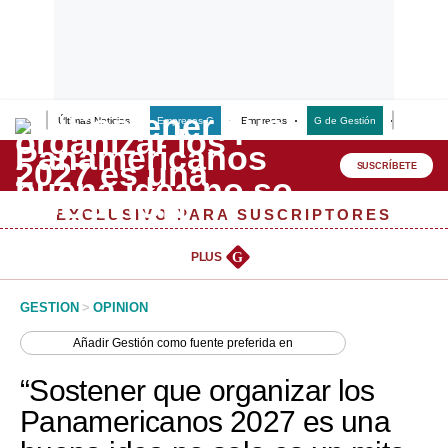
Últimas Noticias
Empresas G
Empresas
G de Gestión
Finanzas
Lo último
Peru Quiosco
SUSCRÍBETE
Portada
EXCLUSIVO PARA SUSCRIPTORES
Empresas
PLUS
G
Management & Empleo
GESTION
>
OPINION
Economía
Añadir
Gestión
como fuente preferida en
Mercados
“Sostener que organizar los
Perú
Panamericanos 2027 es una
Política