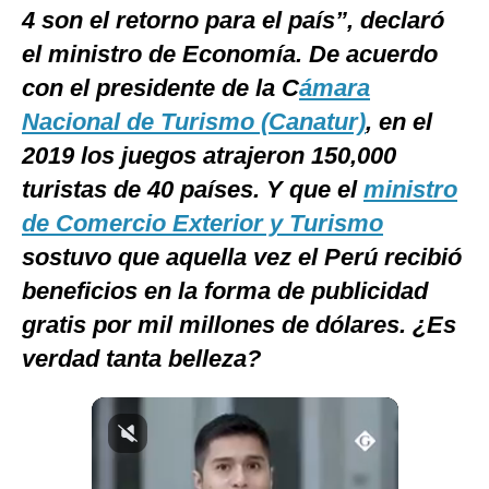
4 son el retorno para el país”, declaró
Notas Contratadas
el ministro de Economía. De acuerdo
Podcast
con el presidente de la C
ámara
Gestión TV
Nacional de Turismo (Canatur)
, en el
2019 los juegos atrajeron 150,000
Videos
turistas de 40 países. Y que el
ministro
Fotogalerías
de Comercio Exterior y Turismo
sostuvo que aquella vez el Perú recibió
beneficios en la forma de publicidad
gestion.pe
gratis por mil millones de dólares. ¿Es
¿quiénes
Somos?
verdad tanta belleza?
Términos
Y
Condiciones
Política
De
Privacidad