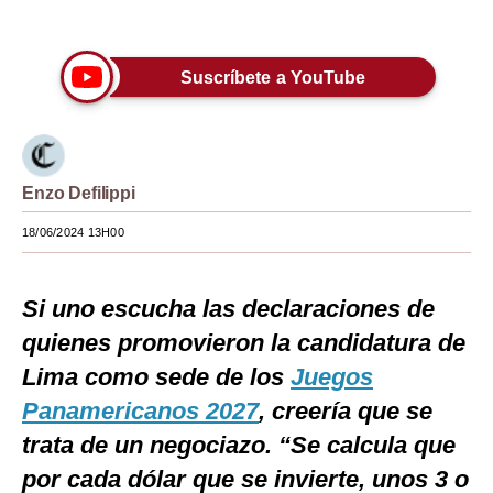
Únete a nuestro canal
Moda
Estilos
Suscríbete a YouTube
Mundo
EEUU
Enzo Defilippi
México
18/06/2024 13H00
España
Internacional
Si uno escucha las declaraciones de
quienes promovieron la candidatura de
Tecnología
Lima como sede de los
Juegos
Club del Suscriptor
Panamericanos 2027
, creería que se
Mix
trata de un negociazo. “Se calcula que
G de Gestión
por cada dólar que se invierte, unos 3 o