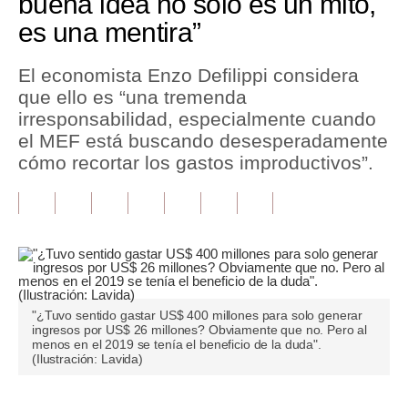
buena idea no solo es un mito,
es una mentira”
Tu Dinero
Finanzas Personales
El economista Enzo Defilippi considera
que ello es “una tremenda
Inmobiliarias
irresponsabilidad, especialmente cuando
el MEF está buscando desesperadamente
Plus G
cómo recortar los gastos improductivos”.
Opinión
Editorial
Pregunta de hoy
Blogs
"¿Tuvo sentido gastar US$ 400 millones para solo generar
Tendencias
ingresos por US$ 26 millones? Obviamente que no. Pero al
menos en el 2019 se tenía el beneficio de la duda".
(Ilustración: Lavida)
Lujo
Viajes