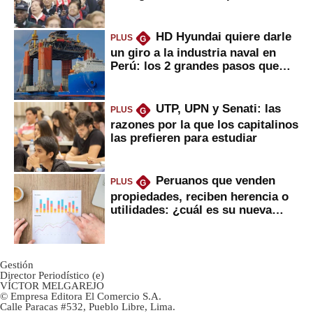
2022
HD Hyundai quiere darle
PLUS
G
un giro a la industria naval en
Perú: los 2 grandes pasos que
daría
UTP, UPN y Senati: las
PLUS
G
razones por la que los capitalinos
las prefieren para estudiar
Peruanos que venden
PLUS
G
propiedades, reciben herencia o
utilidades: ¿cuál es su nueva
inversión clave?
Gestión
Director Periodístico (e)
VÍCTOR MELGAREJO
© Empresa Editora El Comercio S.A.
Calle Paracas #532, Pueblo Libre, Lima.