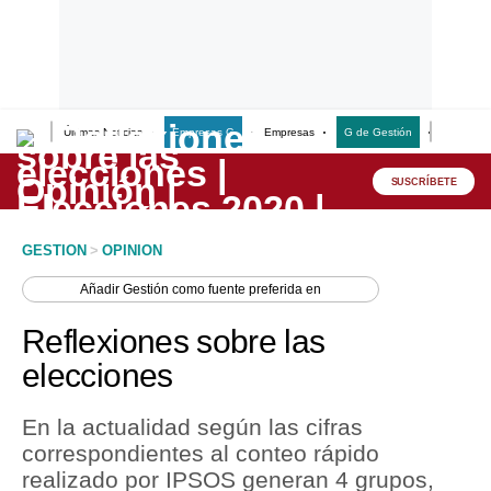
Últimas Noticias
Empresas G
Empresas
G de Gestión
Finanzas
Lo último
Peru Quiosco
SUSCRÍBETE
Portada
GESTION
>
OPINION
Empresas
Añadir
Gestión
como fuente preferida en
Management & Empleo
Reflexiones sobre las
Economía
elecciones
Mercados
En la actualidad según las cifras
Perú
correspondientes al conteo rápido
realizado por IPSOS generan 4 grupos,
Política