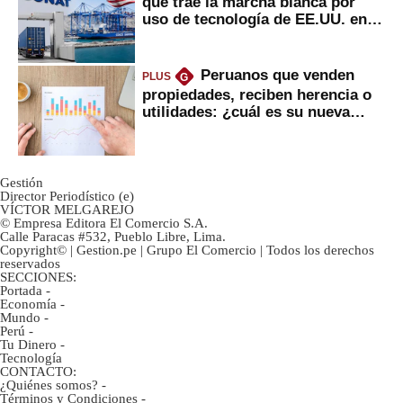
que trae la marcha blanca por
uso de tecnología de EE.UU. en
mercancías
Peruanos que venden
PLUS
G
propiedades, reciben herencia o
utilidades: ¿cuál es su nueva
inversión clave?
Gestión
Director Periodístico (e)
VÍCTOR MELGAREJO
© Empresa Editora El Comercio S.A.
Calle Paracas #532, Pueblo Libre, Lima.
Copyright© | Gestion.pe | Grupo El Comercio | Todos los derechos
reservados
SECCIONES:
Portada
-
Economía
-
Mundo
-
Perú
-
Tu Dinero
-
Tecnología
CONTACTO:
¿Quiénes somos?
-
Términos y Condiciones
-