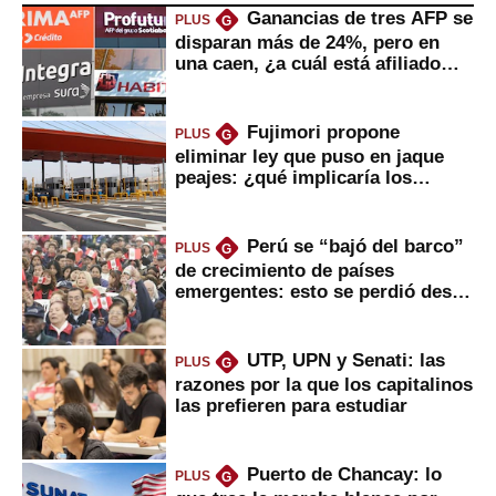
Ganancias de tres AFP se
PLUS
G
disparan más de 24%, pero en
una caen, ¿a cuál está afiliado
usted?
Fujimori propone
PLUS
G
eliminar ley que puso en jaque
peajes: ¿qué implicaría los
usuarios?
Perú se “bajó del barco”
PLUS
G
de crecimiento de países
emergentes: esto se perdió desde
2022
UTP, UPN y Senati: las
PLUS
G
razones por la que los capitalinos
las prefieren para estudiar
Puerto de Chancay: lo
PLUS
G