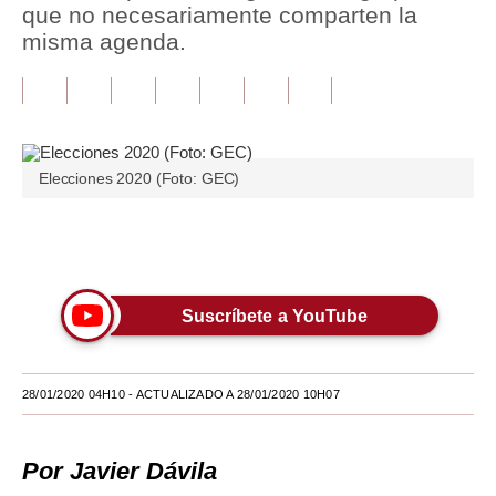
que no necesariamente comparten la
misma agenda.
Tu Dinero
Finanzas Personales
Inmobiliarias
Plus G
Elecciones 2020 (Foto: GEC)
Opinión
Únete a nuestro canal
Editorial
Pregunta de hoy
Suscríbete a YouTube
Blogs
Tendencias
28/01/2020 04H10
- ACTUALIZADO A 28/01/2020 10H07
Lujo
Por Javier Dávila
Viajes