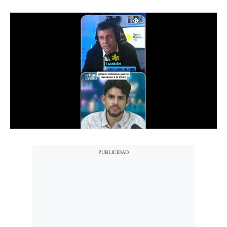
Moda
Estilos
Mundo
EEUU
México
España
Internacional
Tecnología
Club del Suscriptor
Mix
G de Gestión