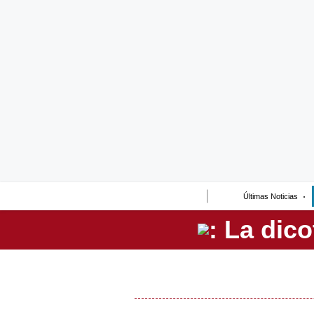
Lo último
Peru Quiosco
Portada
Empresas
Management & Empleo
Economía
Últimas Noticias
Mercados
Perú
Política
Tu Dinero