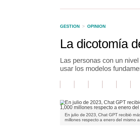
Finanzas Personales
Inmobiliarias
GESTION
>
OPINION
Plus G
La dicotomía de
Opinión
Editorial
Las personas con un nivel
usar los modelos fundamen
Pregunta de hoy
Blogs
Tendencias
Lujo
En julio de 2023, Chat GPT recibió más
millones respecto a enero del mismo a
Viajes
Moda
Únete a nuestro canal