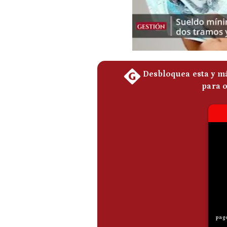
Podcast
Gestión TV
Videos
Fotogalerías
gestion.pe
¿quiénes
Somos?
Términos
Y
Condiciones
Política
De
Privacidad
Politica