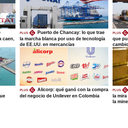
e
Puerto de Chancay: lo que trae
G
G
PLUS
PLUS
a caen,
la marcha blanca por uso de tecnología
que pu
de EE.UU. en mercancías
cambio
Alicorp: qué ganó con la compra
G
G
PLUS
PLUS
que
del negocio de Unilever en Colombia
la mira
la mine