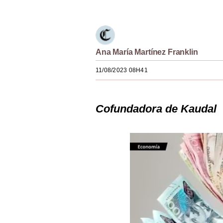
Estilos
Mundo
EEUU
Ana María Martínez Franklin
México
11/08/2023 08H41
España
Cofundadora de Kaudal
Internacional
Tecnología
Club del Suscriptor
Mix
G de Gestión
Notas Contratadas