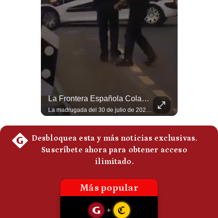
Notas Contratadas
Podcast
Gestión TV
Videos
Fotogalerías
¿Irán Se Está Convirtiendo En Un Régimen Militar? | #radar24
La Frontera Española Colapsa ¿Qué Está Pasando En Ceuta? | Gestión Mundo
Esteban Silva, politólogo internacional, señala que algunos analistas consideran que la estructura religiosa iraní estaría sirviendo para sostener el poder de una cúpula militar. Explica que la Guardia Revolucionaria está aumentando su influencia sobre la seguridad, las decisiones estratégicas y hasta asuntos económicos como el estrecho de Ormuz. #Iran #GuardiaRevolucionaria #Geopolitica #NoticiasInternacionales #Shorts 👉 Suscríbete y activa la campana para no perderte nuestro análisis diario. 🌎 Síguenos en nuestras redes sociales: 📌 Web oficial: https://gestion.pe/mundo/ 📌 LinkedIn: http://bit.ly/3HYIET0 📌 X (Twitter): http://bit.ly/4noZtX9 📌 TikTok: http://bit.ly/4evB6TO
La madrugada del 30 de julio de 2026 marcó un antes y un después en el Estrecho de Gibraltar. En cuestión de horas, cerca de 72.000 migrantes marroquíes ingresaron al territorio español de Ceuta, desbordando por completo a una ciudad de apenas 85.000 habitantes. En este video, explicamos los detalles de la emergencia humana y las ramificaciones geopolíticas del conflicto: la trampa de los rumores en redes sociales, el rol de Marruecos, el acercamiento de España a Argelia y la respuesta de la Unión Europea ante las amenazas de suspensión del Tratado Schengen. #Ceuta #España #Marruecos #Geopolitica #PedroSanchez #NoticiasInternacionales #Schengen #Europa #CrisisMigratoria 👉 Suscríbete y activa la campana para no perderte nuestro análisis diario. 🌎 Síguenos en nuestras redes sociales: 📌 Web oficial: https://gestion.pe/mundo/ 📌 LinkedIn: http://bit.ly/3HYIET0 📌 X (Twitter): http://bit.ly/4noZtX9 📌 TikTok: http://bit.ly/4evB6TO
gestion.pe
¿quiénes
Somos?
Términos
Y
Condiciones
Política
De
Privacidad