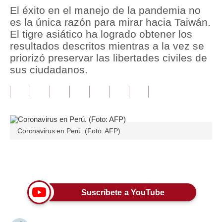
El éxito en el manejo de la pandemia no
Tu Dinero
es la única razón para mirar hacia Taiwán.
El tigre asiático ha logrado obtener los
Finanzas Personales
resultados descritos mientras a la vez se
priorizó preservar las libertades civiles de
Inmobiliarias
sus ciudadanos.
Plus G
Opinión
Editorial
Coronavirus en Perú. (Foto: AFP)
Pregunta de hoy
Blogs
Únete a nuestro canal
Tendencias
Suscríbete a YouTube
Lujo
Viajes