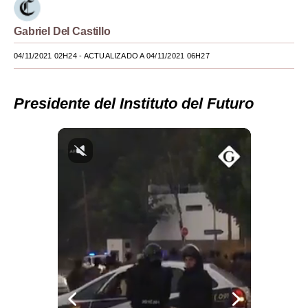
Moda
Gabriel Del Castillo
Estilos
04/11/2021 02H24
- ACTUALIZADO A 04/11/2021 06H27
Mundo
Presidente del Instituto del Futuro
EEUU
México
España
Internacional
Tecnología
Club del Suscriptor
Mix
G de Gestión