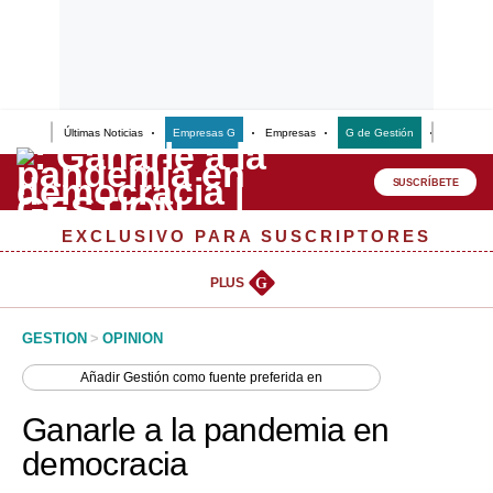
Últimas Noticias
Empresas G
Empresas
G de Gestión
Finanzas
Lo último
Peru Quiosco
SUSCRÍBETE
Portada
EXCLUSIVO PARA SUSCRIPTORES
Empresas
PLUS
G
Management & Empleo
GESTION
>
OPINION
Economía
Añadir
Gestión
como fuente preferida en
Mercados
Ganarle a la pandemia en
Perú
democracia
Política