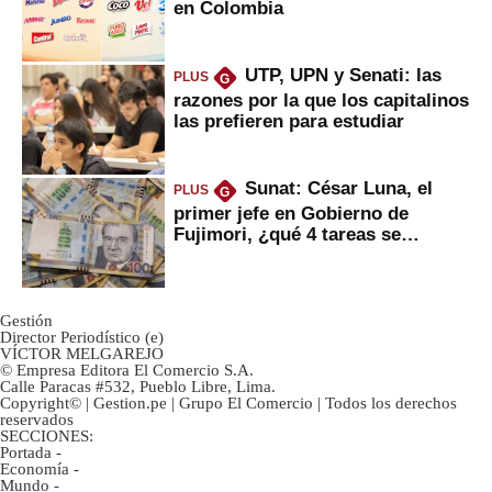
en Colombia
UTP, UPN y Senati: las
PLUS
G
razones por la que los capitalinos
las prefieren para estudiar
Sunat: César Luna, el
PLUS
G
primer jefe en Gobierno de
Fujimori, ¿qué 4 tareas se
marcan urgentes?
Gestión
Director Periodístico (e)
VÍCTOR MELGAREJO
© Empresa Editora El Comercio S.A.
Calle Paracas #532, Pueblo Libre, Lima.
Copyright© | Gestion.pe | Grupo El Comercio | Todos los derechos
reservados
SECCIONES:
Portada
-
Economía
-
Mundo
-