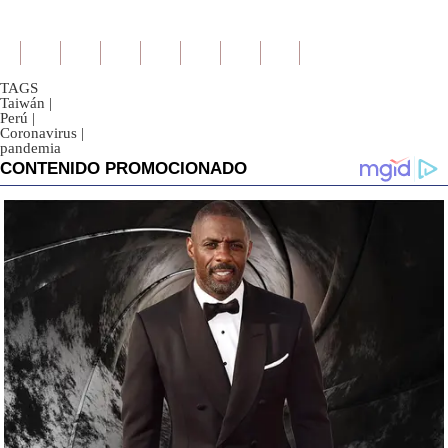
TAGS
Taiwán
|
Perú
|
Coronavirus
|
pandemia