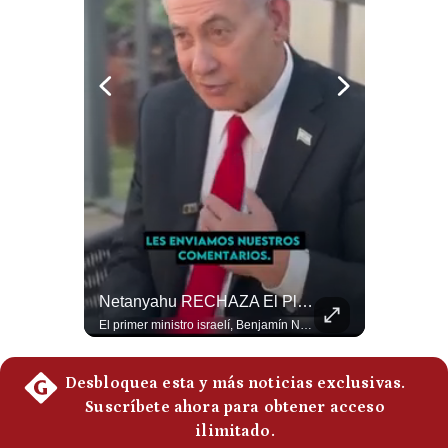
Notas Contratadas
Podcast
Gestión TV
Videos
Fotogalerías
gestion.pe
El FRACASO Militar Más Caro De Medio Oriente | #radar24
Netanyahu RECHAZA El Plan De Trump Para Gaza | Gestión Mundo
¿quiénes
Somos?
El internacionalista Roberto Heimovits señaló que Arabia Saudita posee armamento avanzado comprado por decenas de miles de millones de dólares. Sin embargo, recuerda que combatió durante siete años contra los hutíes sin conseguir derrotarlos, pese a la enorme diferencia de poder militar. #ArabiaSaudita #Hutíes #RobertoHeimovits #Geopolítica #Guerra #NoticiasInternacionales #Shorts 👉 Suscríbete y activa la campana para no perderte nuestro análisis diario. 🌎 Síguenos en nuestras redes sociales: 📌 Web oficial: https://gestion.pe/mundo/ 📌 LinkedIn: http://bit.ly/3HYIET0 📌 X (Twitter): http://bit.ly/4noZtX9 📌 TikTok: http://bit.ly/4evB6TO
El primer ministro israelí, Benjamín Netanyahu, aclaró que Israel NO ha aceptado la propuesta respaldada por Estados Unidos sobre el futuro y la desmilitarización de Gaza. ¿Se rompe la alianza estratégica entre Washington y Tel Aviv? #Netanyahu #Israel #Trump #Gaza #EstadosUnidos #Geopolitica #NoticiasInternacionales #Shorts 👉 Suscríbete y activa la campana para no perderte nuestro análisis diario. 🌎 Síguenos en nuestras redes sociales: 📌 Web oficial: https://gestion.pe/mundo/ 📌 LinkedIn: http://bit.ly/3HYIET0 📌 X (Twitter): http://bit.ly/4noZtX9 📌 TikTok: http://bit.ly/4evB6TO
Términos
Y
Condiciones
Política
De
Privacidad