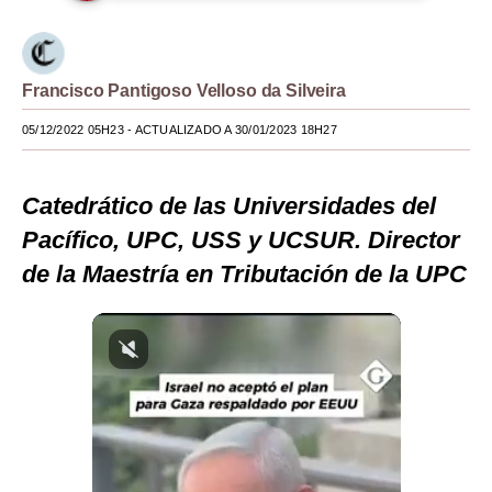
Moda
Estilos
Francisco Pantigoso Velloso da Silveira
Mundo
05/12/2022 05H23
- ACTUALIZADO A 30/01/2023 18H27
EEUU
Catedrático de las Universidades del
México
Pacífico, UPC, USS y UCSUR. Director
España
de la Maestría en Tributación de la UPC
Internacional
Tecnología
Club del Suscriptor
Mix
G de Gestión