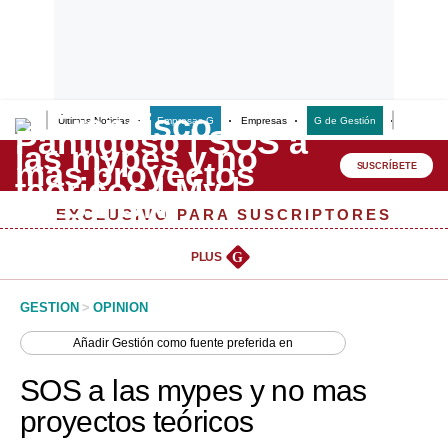
Últimas Noticias
Empresas G
Empresas
G de Gestión
Finanzas
Lo último
Peru Quiosco
SUSCRÍBETE
Portada
EXCLUSIVO PARA SUSCRIPTORES
Empresas
PLUS
G
Management & Empleo
GESTION
>
OPINION
Economía
Añadir
Gestión
como fuente preferida en
Mercados
SOS a las mypes y no mas
Perú
proyectos teóricos
Política