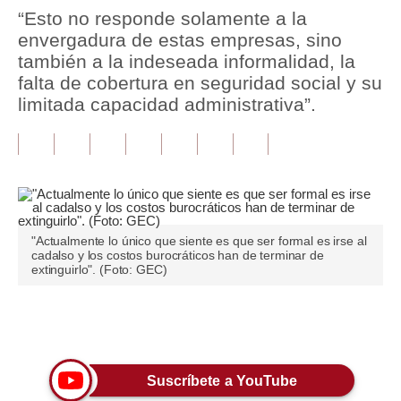
“Esto no responde solamente a la
Tu Dinero
envergadura de estas empresas, sino
también a la indeseada informalidad, la
Finanzas Personales
falta de cobertura en seguridad social y su
limitada capacidad administrativa”.
Inmobiliarias
Plus G
Opinión
Editorial
"Actualmente lo único que siente es que ser formal es irse al
Pregunta de hoy
cadalso y los costos burocráticos han de terminar de
extinguirlo". (Foto: GEC)
Blogs
Tendencias
Únete a nuestro canal
Lujo
Suscríbete a YouTube
Viajes