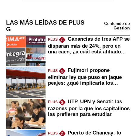
LAS MÁS LEÍDAS DE PLUS
Contenido de
G
Gestión
Ganancias de tres AFP se
PLUS
G
disparan más de 24%, pero en
una caen, ¿a cuál está afiliado
usted?
Fujimori propone
PLUS
G
eliminar ley que puso en jaque
peajes: ¿qué implicaría los
usuarios?
UTP, UPN y Senati: las
PLUS
G
razones por la que los capitalinos
las prefieren para estudiar
Puerto de Chancay: lo
PLUS
G