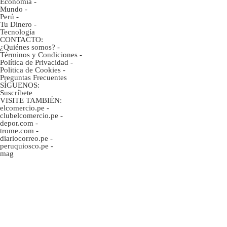
Economía
-
Mundo
-
Perú
-
Tu Dinero
-
Tecnología
CONTACTO:
¿Quiénes somos?
-
Términos y Condiciones
-
Política de Privacidad
-
Politica de Cookies
-
Preguntas Frecuentes
SÍGUENOS:
Suscríbete
VISITE TAMBIÉN:
elcomercio.pe
-
clubelcomercio.pe
-
depor.com
-
trome.com
-
diariocorreo.pe
-
peruquiosco.pe
-
mag