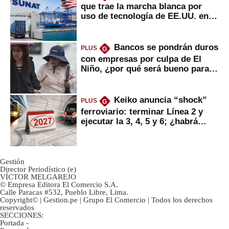
que trae la marcha blanca por
uso de tecnología de EE.UU. en
mercancías
Bancos se pondrán duros
PLUS
G
con empresas por culpa de El
Niño, ¿por qué será bueno para
ahorristas?
Keiko anuncia “shock”
PLUS
G
ferroviario: terminar Línea 2 y
ejecutar la 3, 4, 5 y 6; ¿habrá
avances?
Gestión
Director Periodístico (e)
VÍCTOR MELGAREJO
© Empresa Editora El Comercio S.A.
Calle Paracas #532, Pueblo Libre, Lima.
Copyright© | Gestion.pe | Grupo El Comercio | Todos los derechos
reservados
SECCIONES:
Portada
-