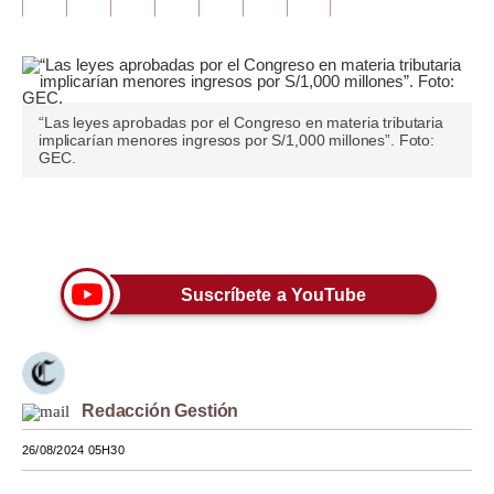
Tu Dinero
Finanzas Personales
“Las leyes aprobadas por el Congreso en materia tributaria
Inmobiliarias
implicarían menores ingresos por S/1,000 millones”. Foto:
GEC.
Plus G
Opinión
Únete a nuestro canal
Editorial
Suscríbete a YouTube
Pregunta de hoy
Blogs
Tendencias
Redacción Gestión
Lujo
26/08/2024 05H30
Viajes