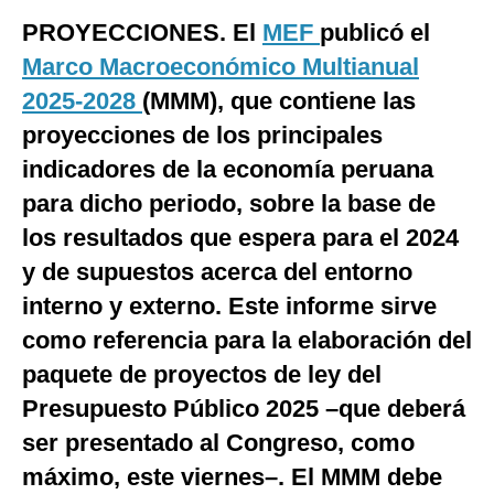
PROYECCIONES. El
MEF
publicó el
Moda
Marco Macroeconómico Multianual
Estilos
2025-2028
(MMM), que contiene las
Mundo
proyecciones de los principales
indicadores de la economía peruana
EEUU
para dicho periodo, sobre la base de
México
los resultados que espera para el 2024
España
y de supuestos acerca del entorno
Internacional
interno y externo. Este informe sirve
como referencia para la elaboración del
Tecnología
paquete de proyectos de ley del
Club del Suscriptor
Presupuesto Público 2025 –que deberá
Mix
ser presentado al Congreso, como
máximo, este viernes–. El MMM debe
G de Gestión