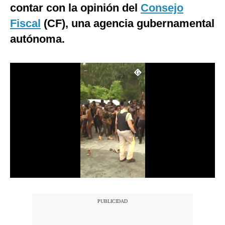
contar con la opinión del
Consejo
Notas Contratadas
Fiscal
(CF), una agencia gubernamental
Podcast
autónoma.
Gestión TV
Videos
Fotogalerías
gestion.pe
¿quiénes
Somos?
Términos
Y
Condiciones
Política
De
Privacidad