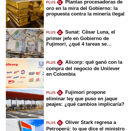
Plantas procesadoras de
PLUS
G
oro en la mira del Gobierno: la
propuesta contra la minería ilegal
Sunat: César Luna, el
PLUS
G
primer jefe en Gobierno de
Fujimori, ¿qué 4 tareas se
marcan urgentes?
Alicorp: qué ganó con la
PLUS
G
compra del negocio de Unilever
en Colombia
Fujimori propone
PLUS
G
eliminar ley que puso en jaque
peajes: ¿qué cambios implicaría?
Oliver Stark regresa a
PLUS
G
Petroperú: lo que dice el ministro