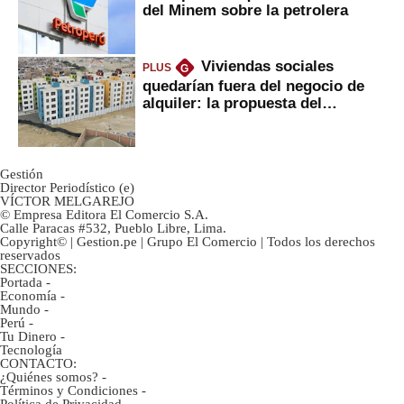
del Minem sobre la petrolera
Viviendas sociales
PLUS
G
quedarían fuera del negocio de
alquiler: la propuesta del
gobierno
Gestión
Director Periodístico (e)
VÍCTOR MELGAREJO
© Empresa Editora El Comercio S.A.
Calle Paracas #532, Pueblo Libre, Lima.
Copyright© | Gestion.pe | Grupo El Comercio | Todos los derechos
reservados
SECCIONES:
Portada
-
Economía
-
Mundo
-
Perú
-
Tu Dinero
-
Tecnología
CONTACTO:
¿Quiénes somos?
-
Términos y Condiciones
-