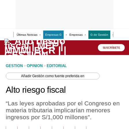
Últimas Noticias
Empresas G
Empresas
G de Gestión
Finanzas
Lo último
Peru Quiosco
SUSCRÍBETE
Portada
GESTION
>
OPINION
>
EDITORIAL
Empresas
Añadir
Gestión
como fuente preferida en
Management & Empleo
Alto riesgo fiscal
Economía
“Las leyes aprobadas por el Congreso en
Mercados
materia tributaria implicarían menores
ingresos por S/1,000 millones”.
Perú
Política