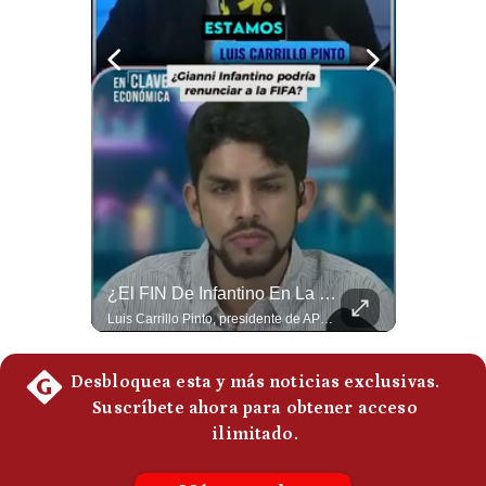
Notas Contratadas
Podcast
Gestión TV
Videos
Fotogalerías
¿Por Qué Irán Ya NO Le Teme A Donald Trump? | #radar24
¿El FIN De Infantino En La FIFA? El Grave Pronóstico Sobre Su Renuncia | #EnClaveEconómica
gestion.pe
Según el entrevistado, las repetidas amenazas de Donald Trump y sus posteriores retrocesos habrían reducido su credibilidad ante Irán. Los nuevos sectores radicales iraníes interpretarían esta conducta como una señal de debilidad y considerarían que resistir durante meses frente a Estados Unidos ya representa una victoria. #DonaldTrump #Irán #EstadosUnidos #Geopolitica #NoticiasInternacionales #Shorts #MedioOriente 👉 Suscríbete y activa la campana para no perderte nuestro análisis diario. 🌎 Síguenos en nuestras redes sociales: 📌 Web oficial: https://gestion.pe/mundo/ 📌 LinkedIn: http://bit.ly/3HYIET0 📌 X (Twitter): http://bit.ly/4noZtX9 📌 TikTok: http://bit.ly/4evB6TO
Luis Carrillo Pinto, presidente de APEMD pronostica meses muy difíciles para Infantino y sostiene que una mayor presión de la UEFA, junto con nuevas investigaciones periodísticas, podría llevarlo a dimitir. También menciona renuncias internas y acusaciones de que el proyecto fue impulsado por una sola persona. #GianniInfantino #FIFA #UEFA #LuisCarrilloPinto #APEMD #Futbol #NoticiasDeportivas #Mundial #Shorts 👉 Suscríbete y activa la campana para no perderte nuestro análisis diario. 🌎 Síguenos en nuestras redes sociales: 📌 Web oficial: https://gestion.pe/mundo/ 📌 LinkedIn: http://bit.ly/3HYIET0 📌 X (Twitter): http://bit.ly/4noZtX9 📌 TikTok: http://bit.ly/4evB6TO
¿quiénes
Somos?
Términos
Y
Condiciones
Política
De
Privacidad