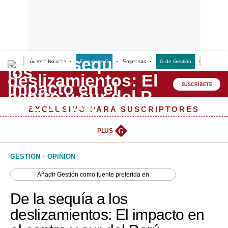
Últimas Noticias
Empresas G
Empresas
G de Gestión
Finanzas
Lo último
Peru Quiosco
SUSCRÍBETE
Portada
EXCLUSIVO PARA SUSCRIPTORES
Empresas
PLUS
G
Management & Empleo
GESTION
>
OPINION
Economía
Añadir
Gestión
como fuente preferida en
Mercados
De la sequía a los
Perú
deslizamientos: El impacto en
Política