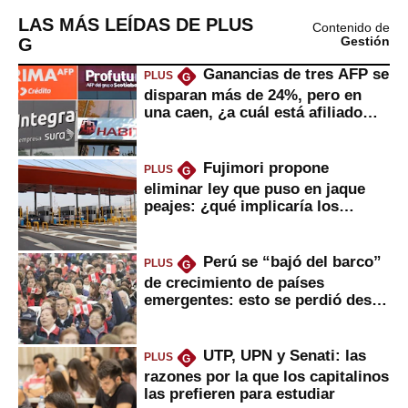
LAS MÁS LEÍDAS DE PLUS
Contenido de
G
Gestión
Ganancias de tres AFP se
PLUS
G
disparan más de 24%, pero en
una caen, ¿a cuál está afiliado
usted?
Fujimori propone
PLUS
G
eliminar ley que puso en jaque
peajes: ¿qué implicaría los
usuarios?
Perú se “bajó del barco”
PLUS
G
de crecimiento de países
emergentes: esto se perdió desde
2022
UTP, UPN y Senati: las
PLUS
G
razones por la que los capitalinos
las prefieren para estudiar