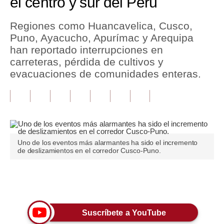
el centro y sur del Perú
Tu Dinero
Regiones como Huancavelica, Cusco,
Puno, Ayacucho, Apurímac y Arequipa
Finanzas Personales
han reportado interrupciones en
Inmobiliarias
carreteras, pérdida de cultivos y
evacuaciones de comunidades enteras.
Plus G
Opinión
Editorial
Pregunta de hoy
Uno de los eventos más alarmantes ha sido el incremento
de deslizamientos en el corredor Cusco-Puno.
Blogs
Tendencias
Únete a nuestro canal
Lujo
Suscríbete a YouTube
Viajes