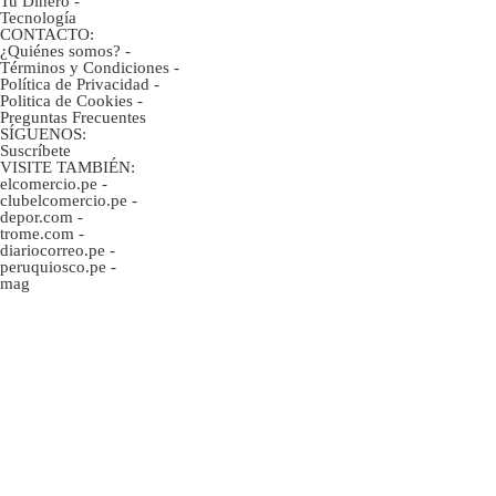
Tu Dinero
-
Tecnología
CONTACTO:
¿Quiénes somos?
-
Términos y Condiciones
-
Política de Privacidad
-
Politica de Cookies
-
Preguntas Frecuentes
SÍGUENOS:
Suscríbete
VISITE TAMBIÉN:
elcomercio.pe
-
clubelcomercio.pe
-
depor.com
-
trome.com
-
diariocorreo.pe
-
peruquiosco.pe
-
mag