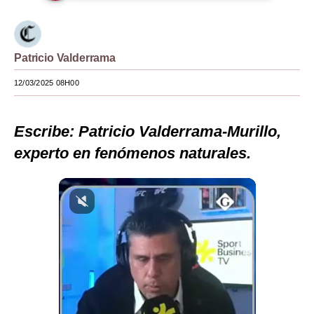
Moda
Estilos
Patricio Valderrama
Mundo
12/03/2025 08H00
EEUU
Escribe: Patricio Valderrama-Murillo,
México
experto en fenómenos naturales.
España
Internacional
Tecnología
Club del Suscriptor
Mix
G de Gestión