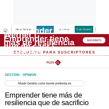
Últimas Noticias
Empresas G
Empresas
G de Gestión
Finanzas
Lo último
Peru Quiosco
SUSCRÍBETE
Portada
EXCLUSIVO PARA SUSCRIPTORES
Empresas
PLUS
G
Management & Empleo
GESTION
>
OPINION
Economía
Añadir
Gestión
como fuente preferida en
Mercados
Emprender tiene más de
Perú
resiliencia que de sacrificio
Política