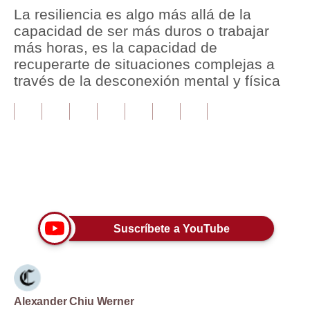
La resiliencia es algo más allá de la
Tu Dinero
capacidad de ser más duros o trabajar
más horas, es la capacidad de
Finanzas Personales
recuperarte de situaciones complejas a
través de la desconexión mental y física
Inmobiliarias
Plus G
Opinión
Editorial
Únete a nuestro canal
Pregunta de hoy
Blogs
Suscríbete a YouTube
Tendencias
Lujo
Alexander Chiu Werner
Viajes