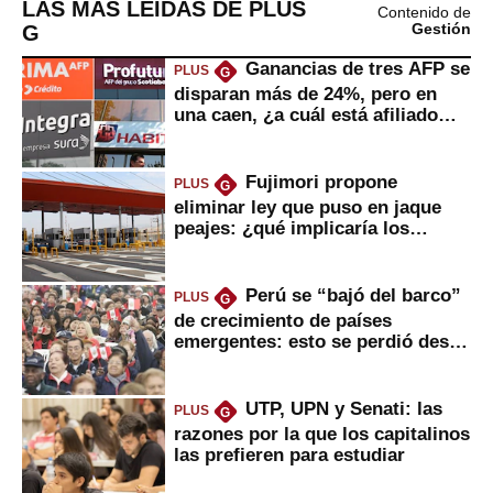
LAS MÁS LEÍDAS DE PLUS
Contenido de
G
Gestión
Ganancias de tres AFP se
PLUS
G
disparan más de 24%, pero en
una caen, ¿a cuál está afiliado
usted?
Fujimori propone
PLUS
G
eliminar ley que puso en jaque
peajes: ¿qué implicaría los
usuarios?
Perú se “bajó del barco”
PLUS
G
de crecimiento de países
emergentes: esto se perdió desde
2022
UTP, UPN y Senati: las
PLUS
G
razones por la que los capitalinos
las prefieren para estudiar