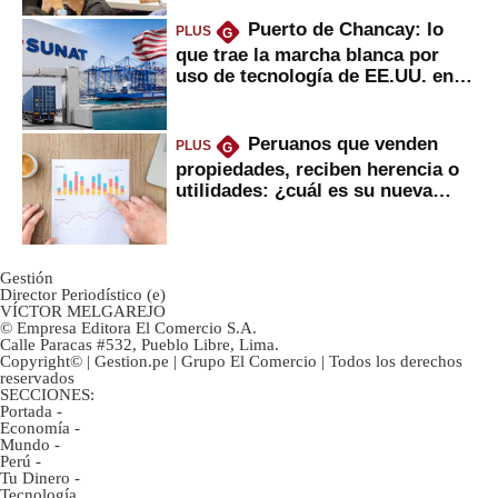
Puerto de Chancay: lo
PLUS
G
que trae la marcha blanca por
uso de tecnología de EE.UU. en
mercancías
Peruanos que venden
PLUS
G
propiedades, reciben herencia o
utilidades: ¿cuál es su nueva
inversión clave?
Gestión
Director Periodístico (e)
VÍCTOR MELGAREJO
© Empresa Editora El Comercio S.A.
Calle Paracas #532, Pueblo Libre, Lima.
Copyright© | Gestion.pe | Grupo El Comercio | Todos los derechos
reservados
SECCIONES:
Portada
-
Economía
-
Mundo
-
Perú
-
Tu Dinero
-
Tecnología