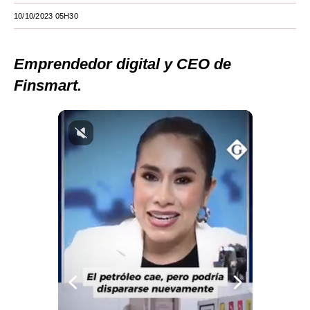
10/10/2023 05H30
Moda
Estilos
Emprendedor digital y CEO de
Mundo
Finsmart.
EEUU
México
España
Internacional
Tecnología
Club del Suscriptor
Mix
G de Gestión