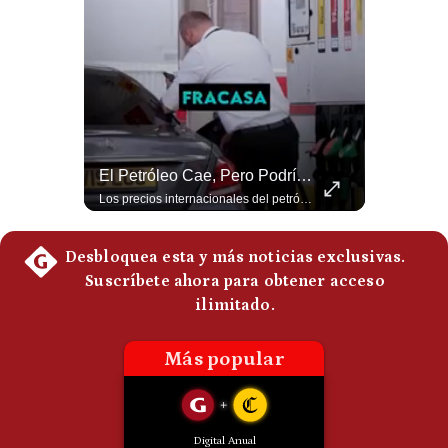
Notas Contratadas
Podcast
Gestión TV
Videos
¿Qué Pasa Si Irán CIERRA El Estrecho De Ormuz? | #radar24
El Petróleo Cae, Pero Podría Dispararse Nuevamente | #radar24
Fotogalerías
Un eventual control iraní sobre el estrecho de Ormuz cambiaría radicalmente el equilibrio de poder, así lo explicó el analista Roberto Heimovits. Además, explicó que países como Arabia Saudita, Qatar, Emiratos Árabes Unidos, Irak y Kuwait dependen de esa ruta para exportar petróleo, gas y fertilizantes. #Geopolitica #Irán #EstrechoDeOrmuz #Petroleo #NoticiasInternacionales #RobertoHeimovits #Shorts 👉 Suscríbete y activa la campana para no perderte nuestro análisis diario. 🌎 Síguenos en nuestras redes sociales: 📌 Web oficial: https://gestion.pe/mundo/ 📌 LinkedIn: http://bit.ly/3HYIET0 📌 X (Twitter): http://bit.ly/4noZtX9 📌 TikTok: http://bit.ly/4evB6TO
Los precios internacionales del petróleo retrocedieron ante la posibilidad de un acuerdo para reabrir el estrecho de Ormuz. Sin embargo, la caída responde solo a una expectativa diplomática y un nuevo ataque contra un buque podría hacer regresar rápidamente la prima de riesgo. #Petroleo #EstrechoDeOrmuz #EconomiaGlobal #MercadoPetrolero #Crudo #NoticiasEconomicas #Geopolitica #Shorts 👉 Suscríbete y activa la campana para no perderte nuestro análisis diario. 🌎 Síguenos en nuestras redes sociales: 📌 Web oficial: https://gestion.pe/mundo/ 📌 LinkedIn: http://bit.ly/3HYIET0 📌 X (Twitter): http://bit.ly/4noZtX9 📌 TikTok: http://bit.ly/4evB6TO
gestion.pe
¿quiénes
Somos?
Términos
Y
Condiciones
Política
De
Privacidad