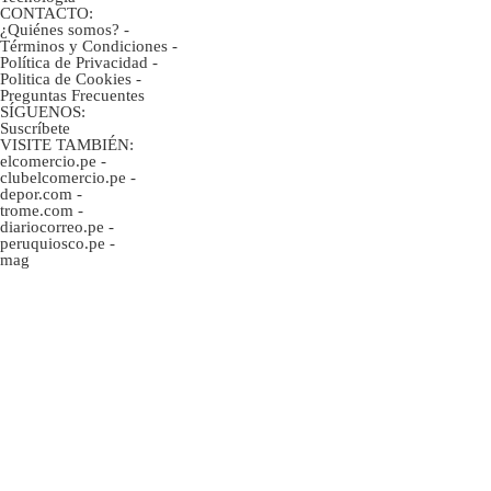
CONTACTO:
¿Quiénes somos?
-
Términos y Condiciones
-
Política de Privacidad
-
Politica de Cookies
-
Preguntas Frecuentes
SÍGUENOS:
Suscríbete
VISITE TAMBIÉN:
elcomercio.pe
-
clubelcomercio.pe
-
depor.com
-
trome.com
-
diariocorreo.pe
-
peruquiosco.pe
-
mag