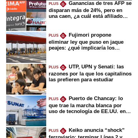
Ganancias de tres AFP se
PLUS
G
disparan más de 24%, pero en
una caen, ¿a cuál está afiliado
usted?
Fujimori propone
PLUS
G
eliminar ley que puso en jaque
peajes: ¿qué implicaría los
usuarios?
UTP, UPN y Senati: las
PLUS
G
razones por la que los capitalinos
las prefieren para estudiar
Puerto de Chancay: lo
PLUS
G
que trae la marcha blanca por
uso de tecnología de EE.UU. en
mercancías
Keiko anuncia “shock”
PLUS
G
ferroviario: terminar Línea 2 y