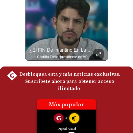
Politica
De
Cookies
Preguntas
Frecuentes
El FRACASO Militar Más Caro De Medio Oriente | #radar24
¿El FIN De Infantino En La FIFA? El Grave Pronóstico Sobre Su Renuncia | #EnClaveEconómica
El internacionalista Roberto Heimovits señaló que Arabia Saudita posee armamento avanzado comprado por decenas de miles de millones de dólares. Sin embargo, recuerda que combatió durante siete años contra los hutíes sin conseguir derrotarlos, pese a la enorme diferencia de poder militar. #ArabiaSaudita #Hutíes #RobertoHeimovits #Geopolítica #Guerra #NoticiasInternacionales #Shorts 👉 Suscríbete y activa la campana para no perderte nuestro análisis diario. 🌎 Síguenos en nuestras redes sociales: 📌 Web oficial: https://gestion.pe/mundo/ 📌 LinkedIn: http://bit.ly/3HYIET0 📌 X (Twitter): http://bit.ly/4noZtX9 📌 TikTok: http://bit.ly/4evB6TO
Luis Carrillo Pinto, presidente de APEMD pronostica meses muy difíciles para Infantino y sostiene que una mayor presión de la UEFA, junto con nuevas investigaciones periodísticas, podría llevarlo a dimitir. También menciona renuncias internas y acusaciones de que el proyecto fue impulsado por una sola persona. #GianniInfantino #FIFA #UEFA #LuisCarrilloPinto #APEMD #Futbol #NoticiasDeportivas #Mundial #Shorts 👉 Suscríbete y activa la campana para no perderte nuestro análisis diario. 🌎 Síguenos en nuestras redes sociales: 📌 Web oficial: https://gestion.pe/mundo/ 📌 LinkedIn: http://bit.ly/3HYIET0 📌 X (Twitter): http://bit.ly/4noZtX9 📌 TikTok: http://bit.ly/4evB6TO