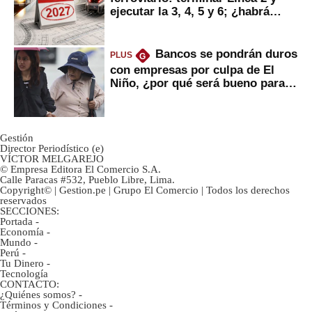
ejecutar la 3, 4, 5 y 6; ¿habrá
avances?
Bancos se pondrán duros
PLUS
G
con empresas por culpa de El
Niño, ¿por qué será bueno para
ahorristas?
Gestión
Director Periodístico (e)
VÍCTOR MELGAREJO
© Empresa Editora El Comercio S.A.
Calle Paracas #532, Pueblo Libre, Lima.
Copyright© | Gestion.pe | Grupo El Comercio | Todos los derechos
reservados
SECCIONES:
Portada
-
Economía
-
Mundo
-
Perú
-
Tu Dinero
-
Tecnología
CONTACTO:
¿Quiénes somos?
-
Términos y Condiciones
-