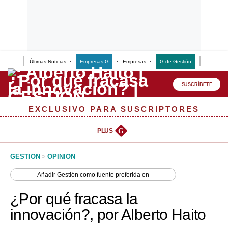
Últimas Noticias
Empresas G
Empresas
G de Gestión
Finanzas
Lo último
Peru Quiosco
SUSCRÍBETE
Portada
EXCLUSIVO PARA SUSCRIPTORES
Empresas
PLUS
G
Management & Empleo
GESTION
>
OPINION
Economía
Añadir
Gestión
como fuente preferida en
Mercados
¿Por qué fracasa la
Perú
innovación?, por Alberto Haito
Política