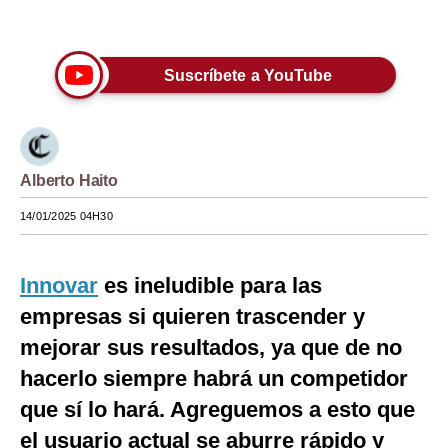
Únete a nuestro canal
Moda
Estilos
Suscríbete a YouTube
Mundo
EEUU
Alberto Haito
México
14/01/2025 04H30
España
Internacional
Innovar
es ineludible para las
Tecnología
empresas si quieren trascender y
mejorar sus resultados, ya que de no
Club del Suscriptor
hacerlo siempre habrá un competidor
Mix
que sí lo hará. Agreguemos a esto que
G de Gestión
el usuario actual se aburre rápido y