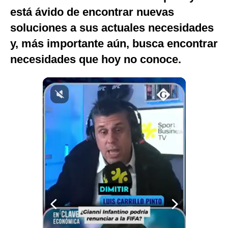
está ávido de encontrar nuevas
Notas Contratadas
soluciones a sus actuales necesidades
Podcast
y, más importante aún, busca encontrar
Gestión TV
necesidades que hoy no conoce.
Videos
Fotogalerías
gestion.pe
¿quiénes
Somos?
Términos
Y
Condiciones
Política
De
Privacidad