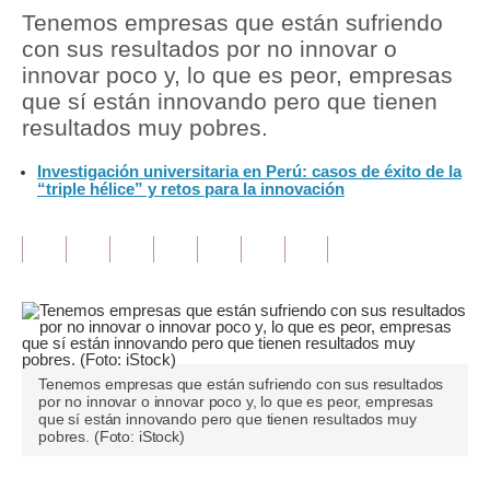
Tenemos empresas que están sufriendo
Tu Dinero
con sus resultados por no innovar o
innovar poco y, lo que es peor, empresas
Finanzas Personales
que sí están innovando pero que tienen
resultados muy pobres.
Inmobiliarias
Investigación universitaria en Perú: casos de éxito de la
Plus G
“triple hélice” y retos para la innovación
Opinión
Editorial
Pregunta de hoy
Blogs
Tenemos empresas que están sufriendo con sus resultados
Tendencias
por no innovar o innovar poco y, lo que es peor, empresas
que sí están innovando pero que tienen resultados muy
Lujo
pobres. (Foto: iStock)
Viajes