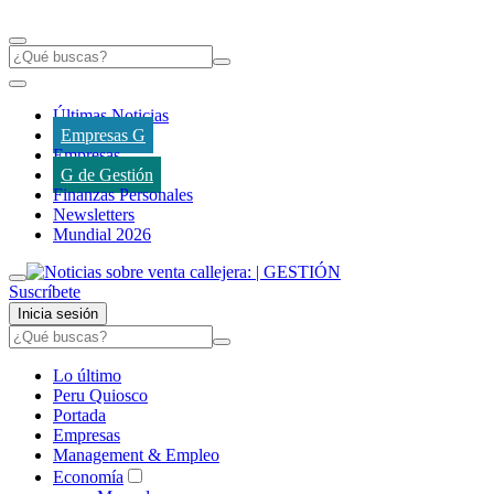
Últimas Noticias
Empresas G
Empresas
G de Gestión
Finanzas Personales
Newsletters
Mundial 2026
Suscríbete
Inicia sesión
Lo último
Peru Quiosco
Portada
Empresas
Management & Empleo
Economía