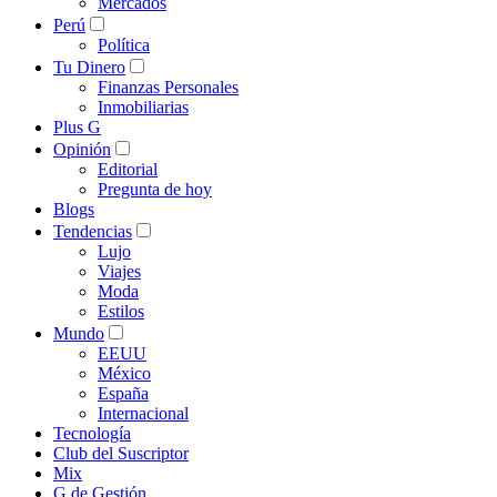
Mercados
Perú
Política
Tu Dinero
Finanzas Personales
Inmobiliarias
Plus G
Opinión
Editorial
Pregunta de hoy
Blogs
Tendencias
Lujo
Viajes
Moda
Estilos
Mundo
EEUU
México
España
Internacional
Tecnología
Club del Suscriptor
Mix
G de Gestión