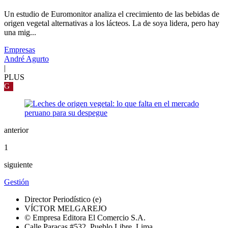
Un estudio de Euromonitor analiza el crecimiento de las bebidas de
origen vegetal alternativas a los lácteos. La de soya lidera, pero hay
una mig...
Empresas
André Agurto
|
PLUS
G
anterior
1
siguiente
Gestión
Director Periodístico (e)
VÍCTOR MELGAREJO
© Empresa Editora El Comercio S.A.
Calle Paracas #532, Pueblo Libre, Lima.