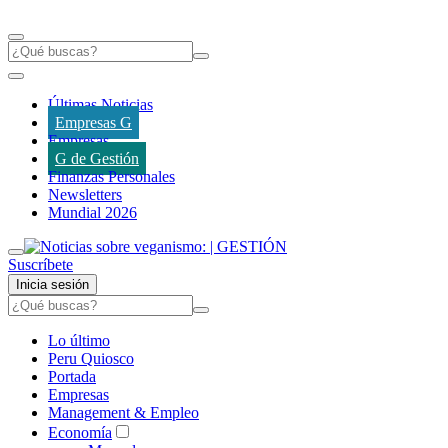
Últimas Noticias
Empresas G
Empresas
G de Gestión
Finanzas Personales
Newsletters
Mundial 2026
Suscríbete
Inicia sesión
Lo último
Peru Quiosco
Portada
Empresas
Management & Empleo
Economía