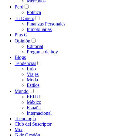
Mercados
Perú
Política
Tu Dinero
Finanzas Personales
Inmobiliarias
Plus G
Opinión
Editorial
Pregunta de hoy
Blogs
Tendencias
Lujo
Viajes
Moda
Estilos
Mundo
EEUU
México
España
Internacional
Tecnología
Club del Suscriptor
Mix
G de Gestión