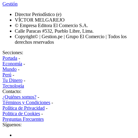
Gestión
Director Periodístico (e)
VÍCTOR MELGAREJO
© Empresa Editora El Comercio S.A.
Calle Paracas #532, Pueblo Libre, Lima.
Copyright© | Gestion.pe | Grupo El Comercio | Todos los
derechos reservados
Secciones:
Portada
-
Economía
-
Mundo
-
Perú
-
Tu Dinero
-
Tecnología
Contacto:
¿Quiénes somos?
-
Términos y Condiciones
-
Política de Privacidad
-
Politica de Cookies
-
Preguntas Frecuentes
Síguenos: