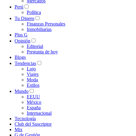
Mercados
Perú
Política
Tu Dinero
Finanzas Personales
Inmobiliarias
Plus G
Opinión
Editorial
Pregunta de hoy
Blogs
Tendencias
Lujo
Viajes
Moda
Estilos
Mundo
EEUU
México
España
Internacional
Tecnología
Club del Suscriptor
Mix
G de Gestión