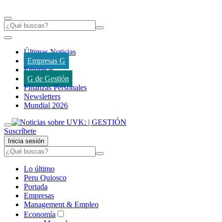
Últimas Noticias
Empresas G
Empresas
G de Gestión
Finanzas Personales
Newsletters
Mundial 2026
Suscríbete
Inicia sesión
Lo último
Peru Quiosco
Portada
Empresas
Management & Empleo
Economía