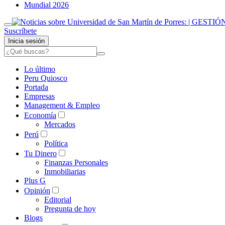
Mundial 2026
Suscríbete
Inicia sesión
Lo último
Peru Quiosco
Portada
Empresas
Management & Empleo
Economía
Mercados
Perú
Política
Tu Dinero
Finanzas Personales
Inmobiliarias
Plus G
Opinión
Editorial
Pregunta de hoy
Blogs