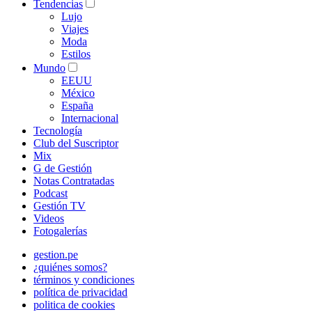
Tendencias
Lujo
Viajes
Moda
Estilos
Mundo
EEUU
México
España
Internacional
Tecnología
Club del Suscriptor
Mix
G de Gestión
Notas Contratadas
Podcast
Gestión TV
Videos
Fotogalerías
gestion.pe
¿quiénes somos?
términos y condiciones
política de privacidad
politica de cookies