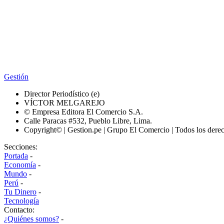
Gestión
Director Periodístico (e)
VÍCTOR MELGAREJO
© Empresa Editora El Comercio S.A.
Calle Paracas #532, Pueblo Libre, Lima.
Copyright© | Gestion.pe | Grupo El Comercio | Todos los dere
Secciones:
Portada
-
Economía
-
Mundo
-
Perú
-
Tu Dinero
-
Tecnología
Contacto:
¿Quiénes somos?
-