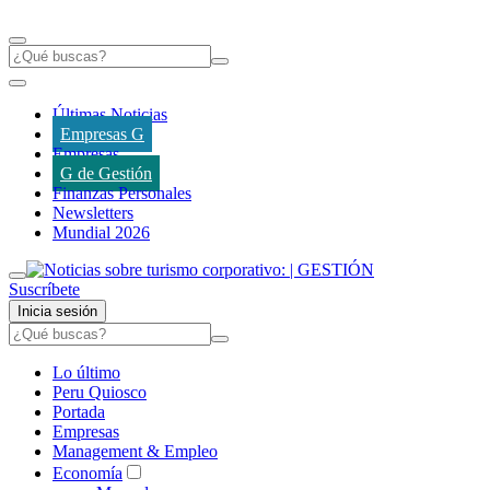
Últimas Noticias
Empresas G
Empresas
G de Gestión
Finanzas Personales
Newsletters
Mundial 2026
Suscríbete
Inicia sesión
Lo último
Peru Quiosco
Portada
Empresas
Management & Empleo
Economía