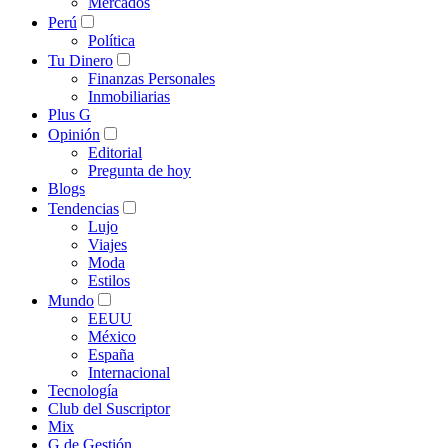
Mercados
Perú
Política
Tu Dinero
Finanzas Personales
Inmobiliarias
Plus G
Opinión
Editorial
Pregunta de hoy
Blogs
Tendencias
Lujo
Viajes
Moda
Estilos
Mundo
EEUU
México
España
Internacional
Tecnología
Club del Suscriptor
Mix
G de Gestión