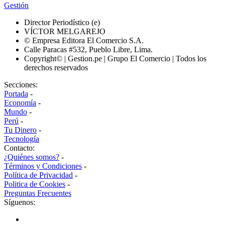
Gestión
Director Periodístico (e)
VÍCTOR MELGAREJO
© Empresa Editora El Comercio S.A.
Calle Paracas #532, Pueblo Libre, Lima.
Copyright© | Gestion.pe | Grupo El Comercio | Todos los
derechos reservados
Secciones:
Portada
-
Economía
-
Mundo
-
Perú
-
Tu Dinero
-
Tecnología
Contacto:
¿Quiénes somos?
-
Términos y Condiciones
-
Política de Privacidad
-
Politica de Cookies
-
Preguntas Frecuentes
Síguenos: