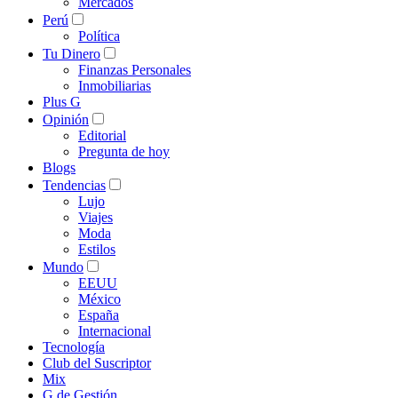
Mercados
Perú
Política
Tu Dinero
Finanzas Personales
Inmobiliarias
Plus G
Opinión
Editorial
Pregunta de hoy
Blogs
Tendencias
Lujo
Viajes
Moda
Estilos
Mundo
EEUU
México
España
Internacional
Tecnología
Club del Suscriptor
Mix
G de Gestión