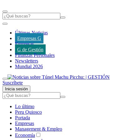
Últimas Noticias
Empresas G
Empresas
G de Gestión
Finanzas Personales
Newsletters
Mundial 2026
Suscríbete
Inicia sesión
Lo último
Peru Quiosco
Portada
Empresas
Management & Empleo
Economía