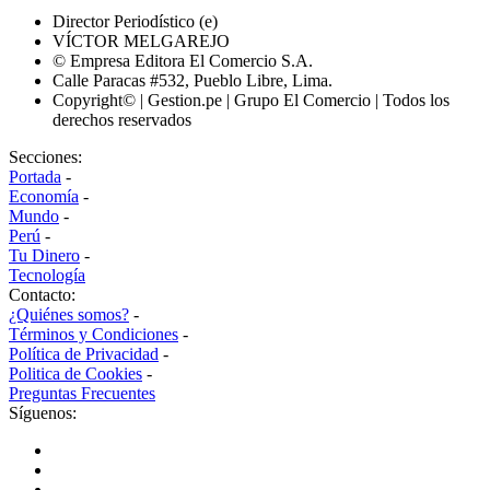
Director Periodístico (e)
VÍCTOR MELGAREJO
© Empresa Editora El Comercio S.A.
Calle Paracas #532, Pueblo Libre, Lima.
Copyright© | Gestion.pe | Grupo El Comercio | Todos los
derechos reservados
Secciones:
Portada
-
Economía
-
Mundo
-
Perú
-
Tu Dinero
-
Tecnología
Contacto:
¿Quiénes somos?
-
Términos y Condiciones
-
Política de Privacidad
-
Politica de Cookies
-
Preguntas Frecuentes
Síguenos: