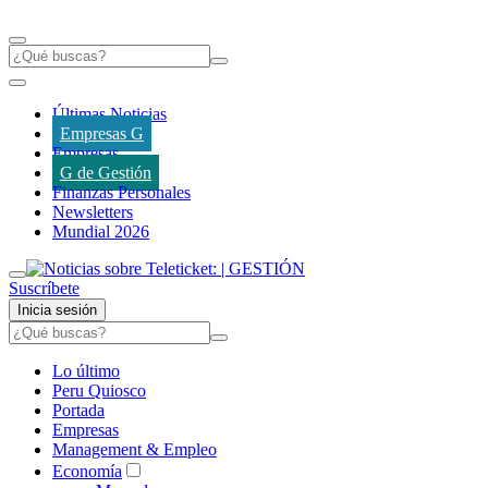
Últimas Noticias
Empresas G
Empresas
G de Gestión
Finanzas Personales
Newsletters
Mundial 2026
Suscríbete
Inicia sesión
Lo último
Peru Quiosco
Portada
Empresas
Management & Empleo
Economía