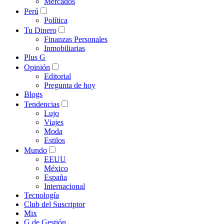
Mercados
Perú
Política
Tu Dinero
Finanzas Personales
Inmobiliarias
Plus G
Opinión
Editorial
Pregunta de hoy
Blogs
Tendencias
Lujo
Viajes
Moda
Estilos
Mundo
EEUU
México
España
Internacional
Tecnología
Club del Suscriptor
Mix
G de Gestión