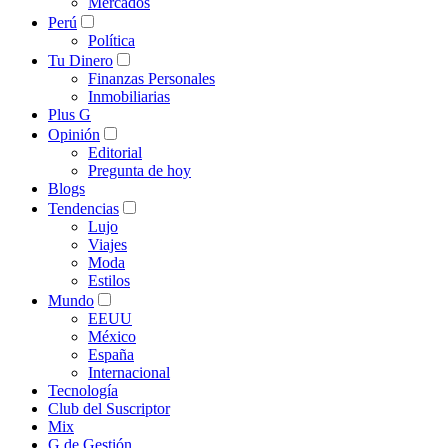
Mercados
Perú
Política
Tu Dinero
Finanzas Personales
Inmobiliarias
Plus G
Opinión
Editorial
Pregunta de hoy
Blogs
Tendencias
Lujo
Viajes
Moda
Estilos
Mundo
EEUU
México
España
Internacional
Tecnología
Club del Suscriptor
Mix
G de Gestión