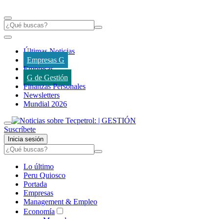
Últimas Noticias
Empresas G
Empresas
G de Gestión
Finanzas Personales
Newsletters
Mundial 2026
Suscríbete
Inicia sesión
Lo último
Peru Quiosco
Portada
Empresas
Management & Empleo
Economía