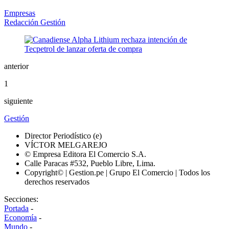
Empresas
Redacción Gestión
anterior
1
siguiente
Gestión
Director Periodístico (e)
VÍCTOR MELGAREJO
© Empresa Editora El Comercio S.A.
Calle Paracas #532, Pueblo Libre, Lima.
Copyright© | Gestion.pe | Grupo El Comercio | Todos los
derechos reservados
Secciones:
Portada
-
Economía
-
Mundo
-