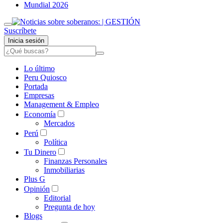
Mundial 2026
Suscríbete
Inicia sesión
Lo último
Peru Quiosco
Portada
Empresas
Management & Empleo
Economía
Mercados
Perú
Política
Tu Dinero
Finanzas Personales
Inmobiliarias
Plus G
Opinión
Editorial
Pregunta de hoy
Blogs