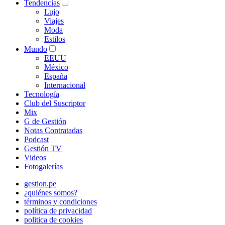
Tendencias
Lujo
Viajes
Moda
Estilos
Mundo
EEUU
México
España
Internacional
Tecnología
Club del Suscriptor
Mix
G de Gestión
Notas Contratadas
Podcast
Gestión TV
Videos
Fotogalerías
gestion.pe
¿quiénes somos?
términos y condiciones
política de privacidad
politica de cookies