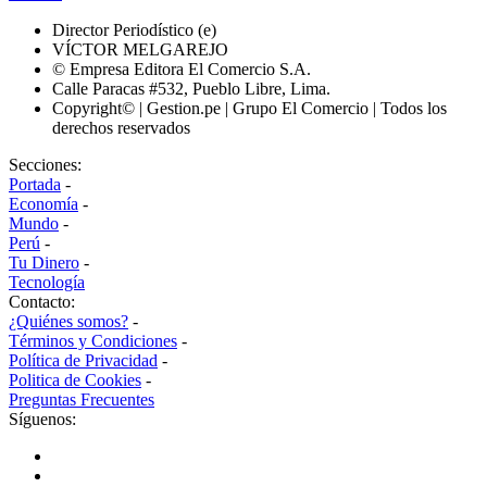
Director Periodístico (e)
VÍCTOR MELGAREJO
© Empresa Editora El Comercio S.A.
Calle Paracas #532, Pueblo Libre, Lima.
Copyright© | Gestion.pe | Grupo El Comercio | Todos los
derechos reservados
Secciones:
Portada
-
Economía
-
Mundo
-
Perú
-
Tu Dinero
-
Tecnología
Contacto:
¿Quiénes somos?
-
Términos y Condiciones
-
Política de Privacidad
-
Politica de Cookies
-
Preguntas Frecuentes
Síguenos: