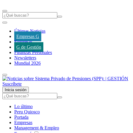
Últimas Noticias
Empresas G
Empresas
G de Gestión
Finanzas Personales
Newsletters
Mundial 2026
Suscríbete
Inicia sesión
Lo último
Peru Quiosco
Portada
Empresas
Management & Empleo