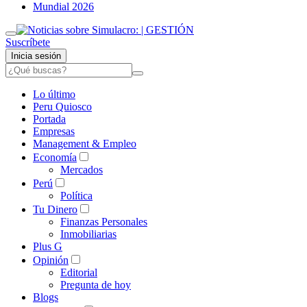
Mundial 2026
Suscríbete
Inicia sesión
Lo último
Peru Quiosco
Portada
Empresas
Management & Empleo
Economía
Mercados
Perú
Política
Tu Dinero
Finanzas Personales
Inmobiliarias
Plus G
Opinión
Editorial
Pregunta de hoy
Blogs