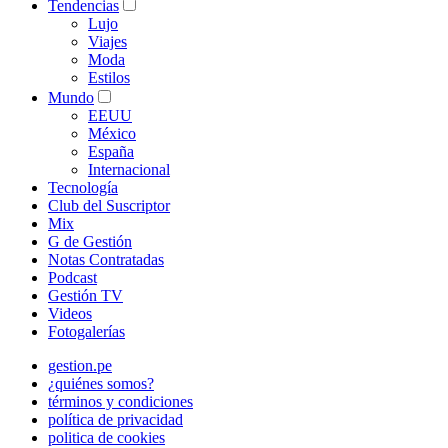
Tendencias
Lujo
Viajes
Moda
Estilos
Mundo
EEUU
México
España
Internacional
Tecnología
Club del Suscriptor
Mix
G de Gestión
Notas Contratadas
Podcast
Gestión TV
Videos
Fotogalerías
gestion.pe
¿quiénes somos?
términos y condiciones
política de privacidad
politica de cookies