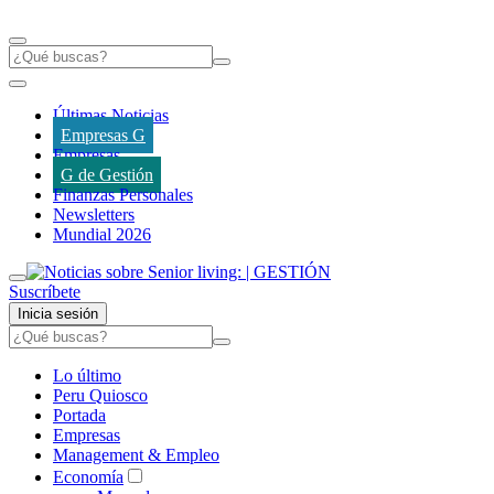
Últimas Noticias
Empresas G
Empresas
G de Gestión
Finanzas Personales
Newsletters
Mundial 2026
Suscríbete
Inicia sesión
Lo último
Peru Quiosco
Portada
Empresas
Management & Empleo
Economía