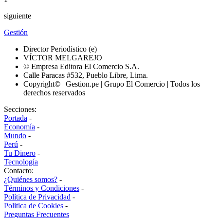
siguiente
Gestión
Director Periodístico (e)
VÍCTOR MELGAREJO
© Empresa Editora El Comercio S.A.
Calle Paracas #532, Pueblo Libre, Lima.
Copyright© | Gestion.pe | Grupo El Comercio | Todos los
derechos reservados
Secciones:
Portada
-
Economía
-
Mundo
-
Perú
-
Tu Dinero
-
Tecnología
Contacto:
¿Quiénes somos?
-
Términos y Condiciones
-
Política de Privacidad
-
Politica de Cookies
-
Preguntas Frecuentes