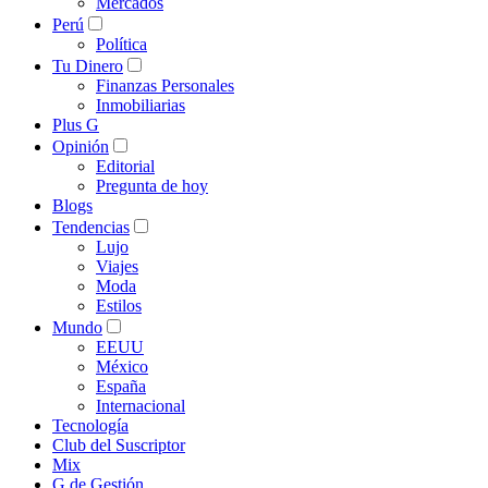
Mercados
Perú
Política
Tu Dinero
Finanzas Personales
Inmobiliarias
Plus G
Opinión
Editorial
Pregunta de hoy
Blogs
Tendencias
Lujo
Viajes
Moda
Estilos
Mundo
EEUU
México
España
Internacional
Tecnología
Club del Suscriptor
Mix
G de Gestión