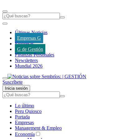
Últimas Noticias
Empresas G
Empresas
G de Gestión
Finanzas Personales
Newsletters
Mundial 2026
Suscríbete
Inicia sesión
Lo último
Peru Quiosco
Portada
Empresas
Management & Empleo
Economía