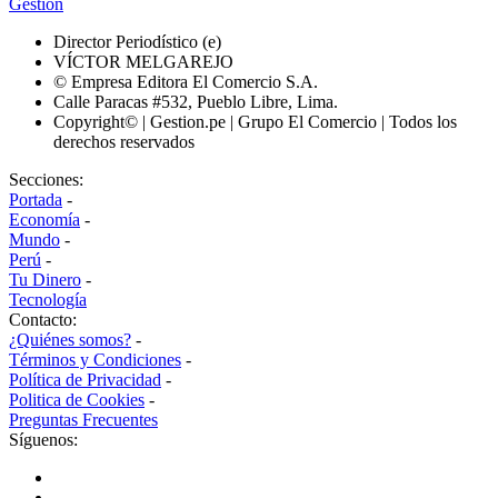
Gestión
Director Periodístico (e)
VÍCTOR MELGAREJO
© Empresa Editora El Comercio S.A.
Calle Paracas #532, Pueblo Libre, Lima.
Copyright© | Gestion.pe | Grupo El Comercio | Todos los
derechos reservados
Secciones:
Portada
-
Economía
-
Mundo
-
Perú
-
Tu Dinero
-
Tecnología
Contacto:
¿Quiénes somos?
-
Términos y Condiciones
-
Política de Privacidad
-
Politica de Cookies
-
Preguntas Frecuentes
Síguenos: