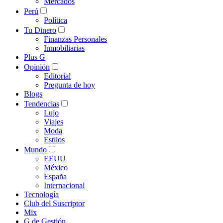
Mercados
Perú
Política
Tu Dinero
Finanzas Personales
Inmobiliarias
Plus G
Opinión
Editorial
Pregunta de hoy
Blogs
Tendencias
Lujo
Viajes
Moda
Estilos
Mundo
EEUU
México
España
Internacional
Tecnología
Club del Suscriptor
Mix
G de Gestión