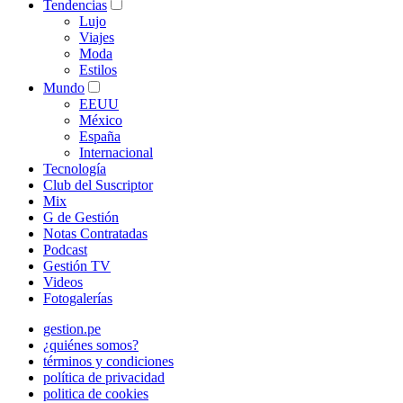
Tendencias
Lujo
Viajes
Moda
Estilos
Mundo
EEUU
México
España
Internacional
Tecnología
Club del Suscriptor
Mix
G de Gestión
Notas Contratadas
Podcast
Gestión TV
Videos
Fotogalerías
gestion.pe
¿quiénes somos?
términos y condiciones
política de privacidad
politica de cookies