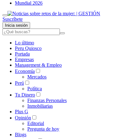
Mundial 2026
Suscríbete
Inicia sesión
Lo último
Peru Quiosco
Portada
Empresas
Management & Empleo
Economía
Mercados
Perú
Política
Tu Dinero
Finanzas Personales
Inmobiliarias
Plus G
Opinión
Editorial
Pregunta de hoy
Blogs