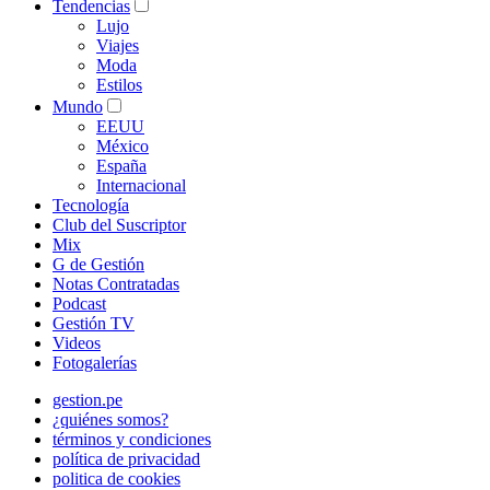
Tendencias
Lujo
Viajes
Moda
Estilos
Mundo
EEUU
México
España
Internacional
Tecnología
Club del Suscriptor
Mix
G de Gestión
Notas Contratadas
Podcast
Gestión TV
Videos
Fotogalerías
gestion.pe
¿quiénes somos?
términos y condiciones
política de privacidad
politica de cookies