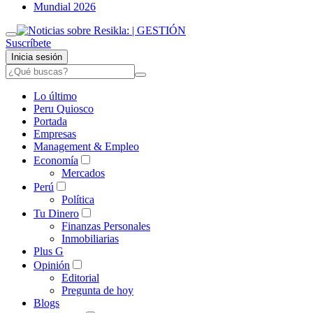
Mundial 2026
Suscríbete
Inicia sesión
Lo último
Peru Quiosco
Portada
Empresas
Management & Empleo
Economía
Mercados
Perú
Política
Tu Dinero
Finanzas Personales
Inmobiliarias
Plus G
Opinión
Editorial
Pregunta de hoy
Blogs