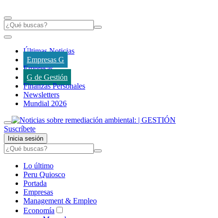
Últimas Noticias
Empresas G
Empresas
G de Gestión
Finanzas Personales
Newsletters
Mundial 2026
Suscríbete
Inicia sesión
Lo último
Peru Quiosco
Portada
Empresas
Management & Empleo
Economía