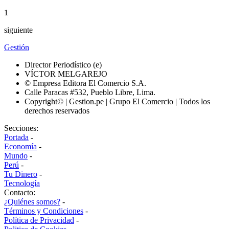
1
siguiente
Gestión
Director Periodístico (e)
VÍCTOR MELGAREJO
© Empresa Editora El Comercio S.A.
Calle Paracas #532, Pueblo Libre, Lima.
Copyright© | Gestion.pe | Grupo El Comercio | Todos los
derechos reservados
Secciones:
Portada
-
Economía
-
Mundo
-
Perú
-
Tu Dinero
-
Tecnología
Contacto:
¿Quiénes somos?
-
Términos y Condiciones
-
Política de Privacidad
-