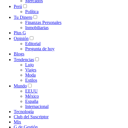
Mercados
Perú
Política
Tu Dinero
Finanzas Personales
Inmobiliarias
Plus G
Opinión
Editorial
Pregunta de hoy
Blogs
Tendencias
Lujo
Viajes
Moda
Estilos
Mundo
EEUU
México
España
Internacional
Tecnología
Club del Suscriptor
Mix
G de Gestión