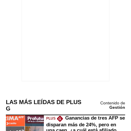
LAS MÁS LEÍDAS DE PLUS
Contenido de
G
Gestión
Ganancias de tres AFP se
PLUS
G
disparan más de 24%, pero en
una caen, ¿a cuál está afiliado