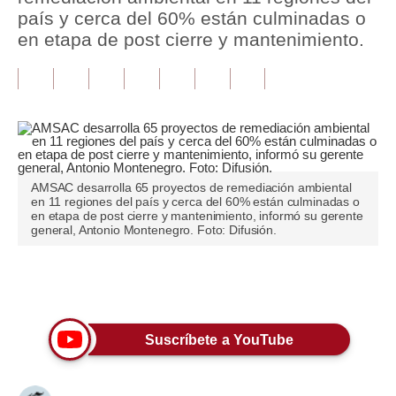
país y cerca del 60% están culminadas o
Tu Dinero
en etapa de post cierre y mantenimiento.
Finanzas Personales
Inmobiliarias
Plus G
Opinión
AMSAC desarrolla 65 proyectos de remediación ambiental
en 11 regiones del país y cerca del 60% están culminadas o
Editorial
en etapa de post cierre y mantenimiento, informó su gerente
general, Antonio Montenegro. Foto: Difusión.
Pregunta de hoy
Blogs
Únete a nuestro canal
Tendencias
Suscríbete a YouTube
Lujo
Viajes