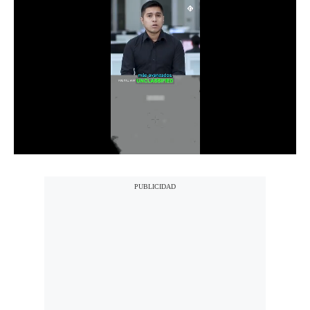
Notas Contratadas
Podcast
Gestión TV
Videos
Fotogalerías
gestion.pe
¿quiénes
Somos?
Términos
Y
Condiciones
Política
De
Privacidad