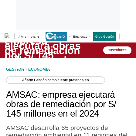
Últimas Noticias
Empresas G
Empresas
G de Gestión
Finanzas
Lo último
Peru Quiosco
SUSCRÍBETE
Portada
GESTION
>
ECONOMIA
Empresas
Añadir
Gestión
como fuente preferida en
Management & Empleo
AMSAC: empresa ejecutará
Economía
obras de remediación por S/
145 millones en el 2024
Mercados
Perú
AMSAC desarrolla 65 proyectos de
remediación ambiental en 11 regiones del
Política