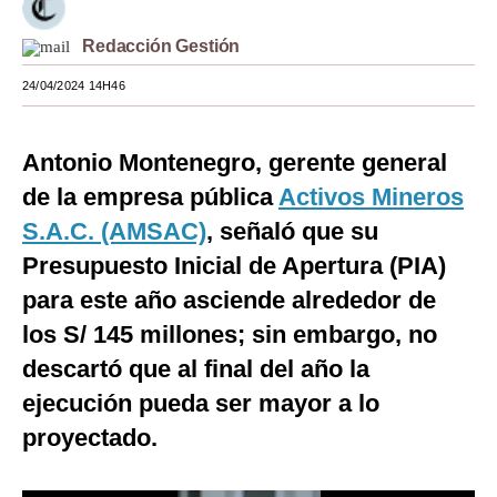
Moda
Redacción Gestión
Estilos
24/04/2024 14H46
Mundo
Antonio Montenegro, gerente general
EEUU
de la empresa pública
Activos Mineros
México
S.A.C. (AMSAC)
, señaló que su
España
Presupuesto Inicial de Apertura (PIA)
para este año asciende alrededor de
Internacional
los S/ 145 millones; sin embargo, no
Tecnología
descartó que al final del año la
Club del Suscriptor
ejecución pueda ser mayor a lo
Mix
proyectado.
G de Gestión