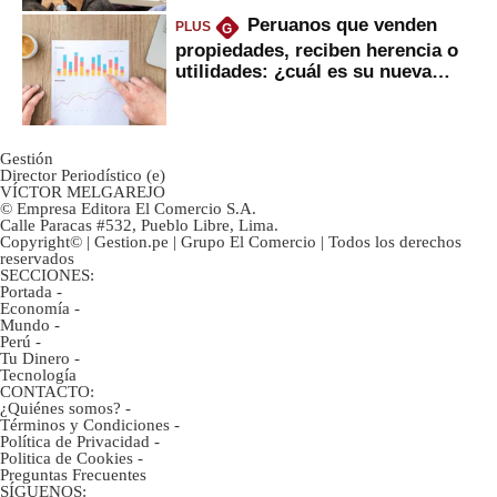
Peruanos que venden
PLUS
G
propiedades, reciben herencia o
utilidades: ¿cuál es su nueva
inversión clave?
Gestión
Director Periodístico (e)
VÍCTOR MELGAREJO
© Empresa Editora El Comercio S.A.
Calle Paracas #532, Pueblo Libre, Lima.
Copyright© | Gestion.pe | Grupo El Comercio | Todos los derechos
reservados
SECCIONES:
Portada
-
Economía
-
Mundo
-
Perú
-
Tu Dinero
-
Tecnología
CONTACTO:
¿Quiénes somos?
-
Términos y Condiciones
-
Política de Privacidad
-
Politica de Cookies
-
Preguntas Frecuentes
SÍGUENOS: