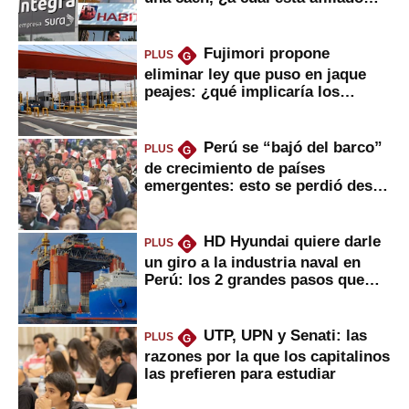
usted?
Fujimori propone
PLUS
G
eliminar ley que puso en jaque
peajes: ¿qué implicaría los
usuarios?
Perú se “bajó del barco”
PLUS
G
de crecimiento de países
emergentes: esto se perdió desde
2022
HD Hyundai quiere darle
PLUS
G
un giro a la industria naval en
Perú: los 2 grandes pasos que
daría
UTP, UPN y Senati: las
PLUS
G
razones por la que los capitalinos
las prefieren para estudiar