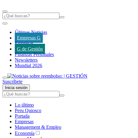
Últimas Noticias
Empresas G
Empresas
G de Gestión
Finanzas Personales
Newsletters
Mundial 2026
Suscríbete
Inicia sesión
Lo último
Peru Quiosco
Portada
Empresas
Management & Empleo
Economía