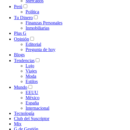
Mercados
Perú
Política
Tu Dinero
Finanzas Personales
Inmobiliarias
Plus G
Opinión
Editorial
Pregunta de hoy
Blogs
Tendencias
Lujo
Viajes
Moda
Estilos
Mundo
EEUU
México
España
Internacional
Tecnología
Club del Suscriptor
Mix
G de Gestión