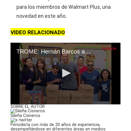
para los miembros de Walmart Plus, una
novedad en este año.
VIDEO RELACIONADO
TROME: Hernán Barcos acción solidaria
0
SOBRE EL AUTOR
seconds
Sileña Cisneros
of
58
Periodista con más de 20 años de experiencia,
seconds
desempeñándose en diferentes áreas en medios