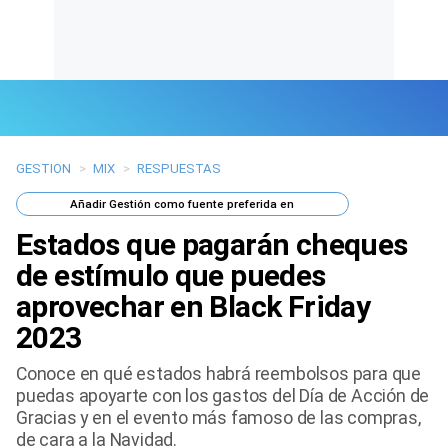
GESTION
>
MIX
>
RESPUESTAS
Últimas Noticias
Añadir
Gestión
como fuente preferida en
Mi Bolsillo
Estados que pagarán cheques
Respuestas
de estímulo que puedes
aprovechar en Black Friday
Gente
2023
Vida Laboral
Conoce en qué estados habrá reembolsos para que
puedas apoyarte con los gastos del Día de Acción de
Tendencias Mix
Gracias y en el evento más famoso de las compras,
de cara a la Navidad.
Sports