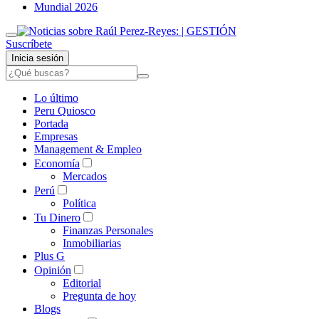
Mundial 2026
Suscríbete
Inicia sesión
Lo último
Peru Quiosco
Portada
Empresas
Management & Empleo
Economía
Mercados
Perú
Política
Tu Dinero
Finanzas Personales
Inmobiliarias
Plus G
Opinión
Editorial
Pregunta de hoy
Blogs