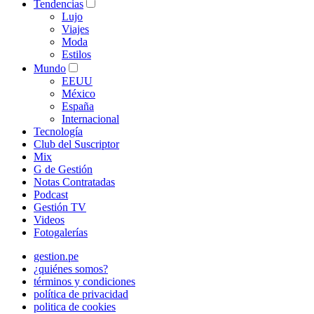
Tendencias
Lujo
Viajes
Moda
Estilos
Mundo
EEUU
México
España
Internacional
Tecnología
Club del Suscriptor
Mix
G de Gestión
Notas Contratadas
Podcast
Gestión TV
Videos
Fotogalerías
gestion.pe
¿quiénes somos?
términos y condiciones
política de privacidad
politica de cookies