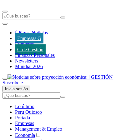
Últimas Noticias
Empresas G
Empresas
G de Gestión
Finanzas Personales
Newsletters
Mundial 2026
Suscríbete
Inicia sesión
Lo último
Peru Quiosco
Portada
Empresas
Management & Empleo
Economía