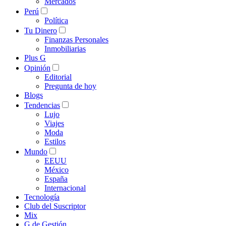
Mercados
Perú
Política
Tu Dinero
Finanzas Personales
Inmobiliarias
Plus G
Opinión
Editorial
Pregunta de hoy
Blogs
Tendencias
Lujo
Viajes
Moda
Estilos
Mundo
EEUU
México
España
Internacional
Tecnología
Club del Suscriptor
Mix
G de Gestión