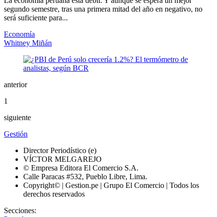
La economía peruana está débil. Y aunque se espera un mejor
segundo semestre, tras una primera mitad del año en negativo, no
será suficiente para...
Economía
Whitney Miñán
anterior
1
siguiente
Gestión
Director Periodístico (e)
VÍCTOR MELGAREJO
© Empresa Editora El Comercio S.A.
Calle Paracas #532, Pueblo Libre, Lima.
Copyright© | Gestion.pe | Grupo El Comercio | Todos los
derechos reservados
Secciones: